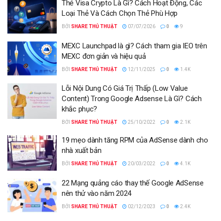
Thẻ Visa Crypto Là Gì? Cách Hoạt Động, Các
Loại Thẻ Và Cách Chọn Thẻ Phù Hợp
BỞI
SHARE THỦ THUẬT
07/07/2026
0
9
MEXC Launchpad là gì? Cách tham gia IEO trên
MEXC đơn giản và hiệu quả
BỞI
SHARE THỦ THUẬT
12/11/2025
0
1.4K
Lỗi Nội Dung Có Giá Trị Thấp (Low Value
Content) Trong Google Adsense Là Gì? Cách
khắc phục?
BỞI
SHARE THỦ THUẬT
25/10/2022
0
2.1K
19 mẹo dành tăng RPM của AdSense dành cho
nhà xuất bản
BỞI
SHARE THỦ THUẬT
20/03/2022
0
4.1K
22 Mạng quảng cáo thay thế Google AdSense
nên thử vào năm 2024
BỞI
SHARE THỦ THUẬT
02/12/2023
0
2.4K