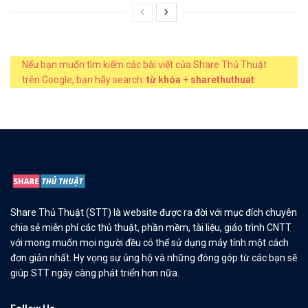
Nếu bạn muốn tìm kiếm các bài viết của Share Thủ Thuật
trên Google, bạn hãy search:
từ khóa
+
sharethuthuat
Share Thủ Thuật (STT) là website được ra đời với mục đích chuyên
chia sẻ miễn phí các thủ thuật, phần mềm, tài liệu, giáo trình CNTT
với mong muốn mọi người đều có thể sử dụng máy tính một cách
đơn giản nhất. Hy vọng sự ủng hộ và những đóng góp từ các bạn sẽ
giúp STT ngày càng phát triển hơn nữa.