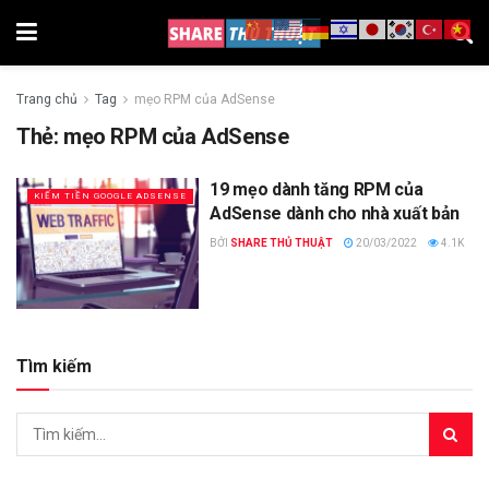
Trang chủ
Tag
mẹo RPM của AdSense
Thẻ:
mẹo RPM của AdSense
19 mẹo dành tăng RPM của
KIẾM TIỀN GOOGLE ADSENSE
AdSense dành cho nhà xuất bản
BỞI
SHARE THỦ THUẬT
20/03/2022
4.1K
Tìm kiếm