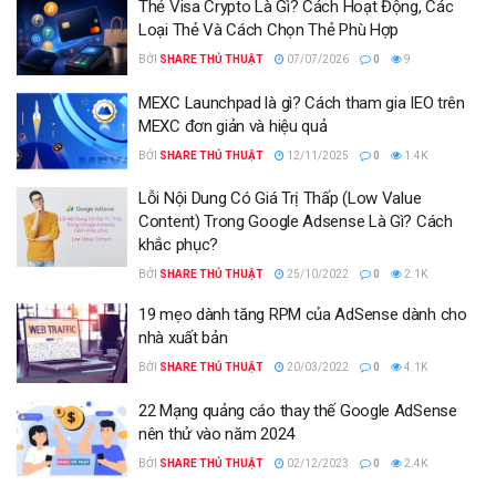
Thẻ Visa Crypto Là Gì? Cách Hoạt Động, Các
Loại Thẻ Và Cách Chọn Thẻ Phù Hợp
BỞI
SHARE THỦ THUẬT
07/07/2026
0
9
MEXC Launchpad là gì? Cách tham gia IEO trên
MEXC đơn giản và hiệu quả
BỞI
SHARE THỦ THUẬT
12/11/2025
0
1.4K
Lỗi Nội Dung Có Giá Trị Thấp (Low Value
Content) Trong Google Adsense Là Gì? Cách
khắc phục?
BỞI
SHARE THỦ THUẬT
25/10/2022
0
2.1K
19 mẹo dành tăng RPM của AdSense dành cho
nhà xuất bản
BỞI
SHARE THỦ THUẬT
20/03/2022
0
4.1K
22 Mạng quảng cáo thay thế Google AdSense
nên thử vào năm 2024
BỞI
SHARE THỦ THUẬT
02/12/2023
0
2.4K