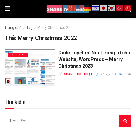
Trang chủ
Tag
Merry Christmas 2022
Thẻ:
Merry Christmas 2022
Code Tuyết rơi Noel trang trí cho
THỦ THUẬT
Website, WordPress – Merry
Christmas 2023
BỞI
SHARE THỦ THUẬT
12/12/2023
10.5K
Tìm kiếm