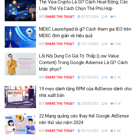
Thẻ Visa Crypto Là Gì? Cách Hoạt Động, Các
Loại Thẻ Và Cách Chọn Thẻ Phù Hợp
BỞI
SHARE THỦ THUẬT
07/07/2026
0
9
MEXC Launchpad là gì? Cách tham gia IEO trên
MEXC đơn giản và hiệu quả
BỞI
SHARE THỦ THUẬT
12/11/2025
0
1.4K
Lỗi Nội Dung Có Giá Trị Thấp (Low Value
Content) Trong Google Adsense Là Gì? Cách
khắc phục?
BỞI
SHARE THỦ THUẬT
25/10/2022
0
2.1K
19 mẹo dành tăng RPM của AdSense dành cho
nhà xuất bản
BỞI
SHARE THỦ THUẬT
20/03/2022
0
4.1K
22 Mạng quảng cáo thay thế Google AdSense
nên thử vào năm 2024
BỞI
SHARE THỦ THUẬT
02/12/2023
0
2.4K