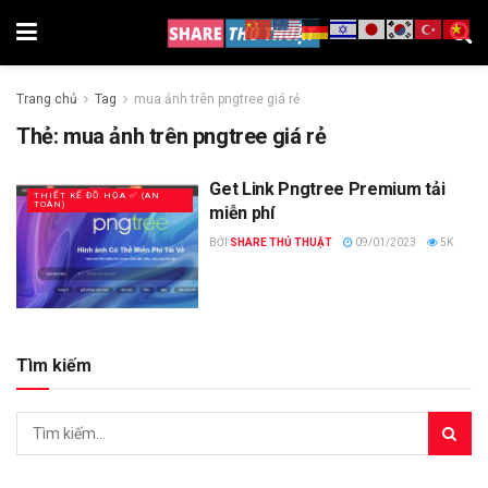
Trang chủ
Tag
mua ảnh trên pngtree giá rẻ
Thẻ:
mua ảnh trên pngtree giá rẻ
Get Link Pngtree Premium tải
THIẾT KẾ ĐỒ HỌA ✅ (AN
TOÀN)
miễn phí
BỞI
SHARE THỦ THUẬT
09/01/2023
5K
Tìm kiếm