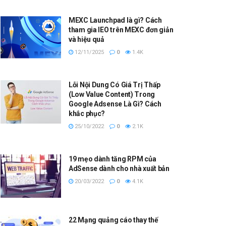
MEXC Launchpad là gì? Cách
tham gia IEO trên MEXC đơn giản
và hiệu quả
12/11/2025
0
1.4K
Lỗi Nội Dung Có Giá Trị Thấp
(Low Value Content) Trong
Google Adsense Là Gì? Cách
khắc phục?
25/10/2022
0
2.1K
19 mẹo dành tăng RPM của
AdSense dành cho nhà xuất bản
20/03/2022
0
4.1K
22 Mạng quảng cáo thay thế