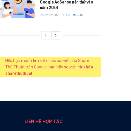
Google AdSense nên thử vào
năm 2024
02/12/2023
0
2.4K
Nếu bạn muốn tìm kiếm các bài viết của Share
Thủ Thuật trên Google, bạn hãy search:
từ khóa
+
sharethuthuat
LIÊN HỆ HỢP TÁC