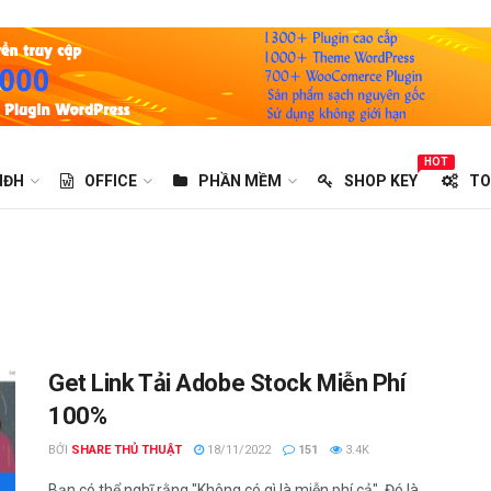
HOT
HĐH
OFFICE
PHẦN MỀM
SHOP KEY
TO
Get Link Tải Adobe Stock Miễn Phí
100%
BỞI
SHARE THỦ THUẬT
18/11/2022
151
3.4K
Bạn có thể nghĩ rằng "Không có gì là miễn phí cả". Đó là