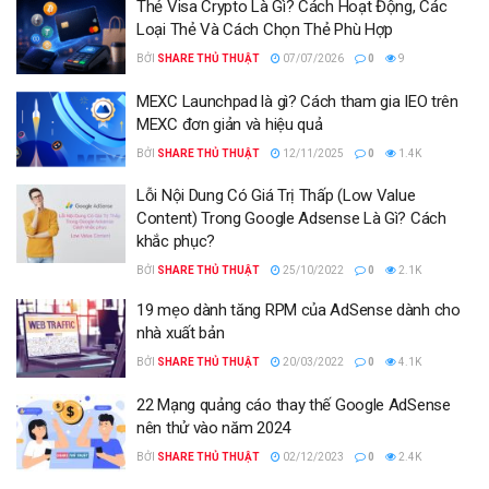
Thẻ Visa Crypto Là Gì? Cách Hoạt Động, Các
Loại Thẻ Và Cách Chọn Thẻ Phù Hợp
BỞI
SHARE THỦ THUẬT
07/07/2026
0
9
MEXC Launchpad là gì? Cách tham gia IEO trên
MEXC đơn giản và hiệu quả
BỞI
SHARE THỦ THUẬT
12/11/2025
0
1.4K
Lỗi Nội Dung Có Giá Trị Thấp (Low Value
Content) Trong Google Adsense Là Gì? Cách
khắc phục?
BỞI
SHARE THỦ THUẬT
25/10/2022
0
2.1K
19 mẹo dành tăng RPM của AdSense dành cho
nhà xuất bản
BỞI
SHARE THỦ THUẬT
20/03/2022
0
4.1K
22 Mạng quảng cáo thay thế Google AdSense
nên thử vào năm 2024
BỞI
SHARE THỦ THUẬT
02/12/2023
0
2.4K