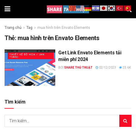
Trang chủ
Tag
mua hình trên Envato Elements
Thẻ:
mua hình trên Envato Elements
Get Link Envato Elements tải
THIẾT KẾ ĐỒ HỌA ✅ (AN
TOÀN)
miễn phí 2024
BỞI
SHARE THỦ THUẬT
02/12/2023
23.6K
Tìm kiếm