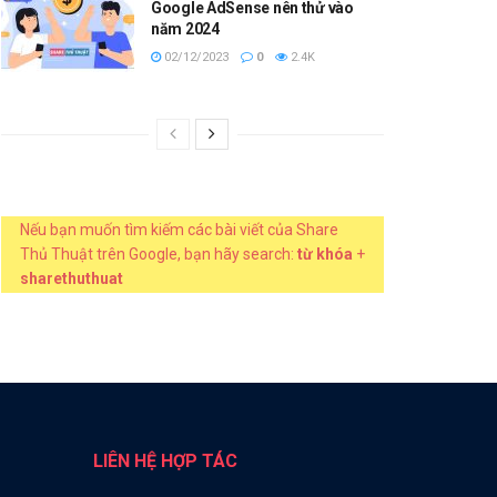
Google AdSense nên thử vào
năm 2024
02/12/2023
0
2.4K
Nếu bạn muốn tìm kiếm các bài viết của Share
Thủ Thuật trên Google, bạn hãy search:
từ khóa
+
sharethuthuat
LIÊN HỆ HỢP TÁC