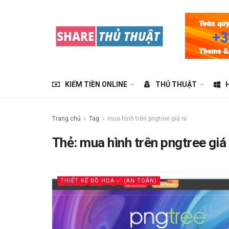
KIẾM TIỀN ONLINE
THỦ THUẬT
Trang chủ
Tag
mua hình trên pngtree giá rẻ
Thẻ:
mua hình trên pngtree giá
THIẾT KẾ ĐỒ HỌA ✅ (AN TOÀN)