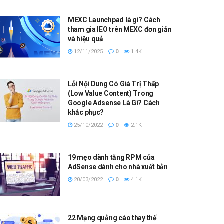
MEXC Launchpad là gì? Cách
tham gia IEO trên MEXC đơn giản
và hiệu quả
12/11/2025
0
1.4K
Lỗi Nội Dung Có Giá Trị Thấp
(Low Value Content) Trong
Google Adsense Là Gì? Cách
khắc phục?
25/10/2022
0
2.1K
19 mẹo dành tăng RPM của
AdSense dành cho nhà xuất bản
20/03/2022
0
4.1K
22 Mạng quảng cáo thay thế