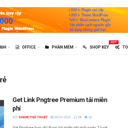
HOT
HĐH
OFFICE
PHẦN MỀM
SHOP KEY
TO
 rẻ
Get Link Pngtree Premium tải miễn
phí
BỞI
SHARE THỦ THUẬT
09/01/2023
19
5K
Với Pngtree bạn chỉ được tải miễn phí mỗi ngày 2 lượt