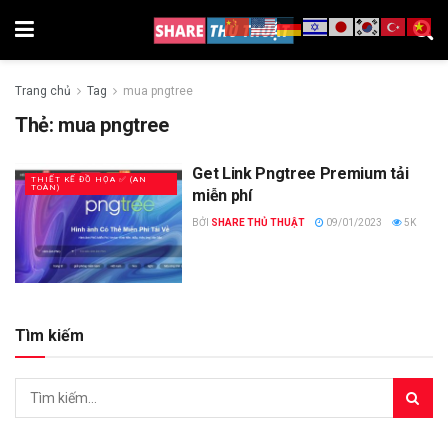
Trang chủ
Tag
mua pngtree
Thẻ:
mua pngtree
Get Link Pngtree Premium tải
THIẾT KẾ ĐỒ HỌA ✅ (AN
TOÀN)
miễn phí
BỞI
SHARE THỦ THUẬT
09/01/2023
5K
Tìm kiếm