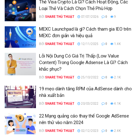
Thẻ Visa Crypto Là Gì? Cách Hoạt Động, Các
Loại Thẻ Và Cách Chọn Thẻ Phù Hợp
BỞI
SHARE THỦ THUẬT
07/07/2026
0
9
MEXC Launchpad là gì? Cách tham gia IEO trên
MEXC đơn giản và hiệu quả
BỞI
SHARE THỦ THUẬT
12/11/2025
0
1.4K
Lỗi Nội Dung Có Giá Trị Thấp (Low Value
Content) Trong Google Adsense Là Gì? Cách
khắc phục?
BỞI
SHARE THỦ THUẬT
25/10/2022
0
2.1K
19 mẹo dành tăng RPM của AdSense dành cho
nhà xuất bản
BỞI
SHARE THỦ THUẬT
20/03/2022
0
4.1K
22 Mạng quảng cáo thay thế Google AdSense
nên thử vào năm 2024
BỞI
SHARE THỦ THUẬT
02/12/2023
0
2.4K