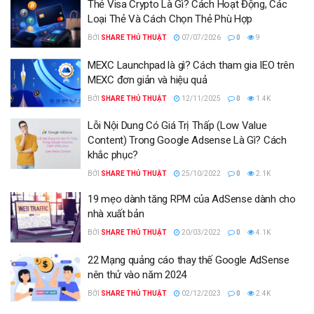
Thẻ Visa Crypto Là Gì? Cách Hoạt Động, Các
Loại Thẻ Và Cách Chọn Thẻ Phù Hợp
BỞI
SHARE THỦ THUẬT
07/07/2026
0
9
MEXC Launchpad là gì? Cách tham gia IEO trên
MEXC đơn giản và hiệu quả
BỞI
SHARE THỦ THUẬT
12/11/2025
0
1.4K
Lỗi Nội Dung Có Giá Trị Thấp (Low Value
Content) Trong Google Adsense Là Gì? Cách
khắc phục?
BỞI
SHARE THỦ THUẬT
25/10/2022
0
2.1K
19 mẹo dành tăng RPM của AdSense dành cho
nhà xuất bản
BỞI
SHARE THỦ THUẬT
20/03/2022
0
4.1K
22 Mạng quảng cáo thay thế Google AdSense
nên thử vào năm 2024
BỞI
SHARE THỦ THUẬT
02/12/2023
0
2.4K