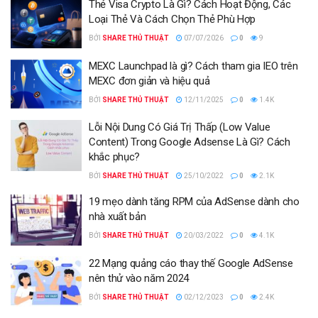
Thẻ Visa Crypto Là Gì? Cách Hoạt Động, Các
Loại Thẻ Và Cách Chọn Thẻ Phù Hợp
BỞI
SHARE THỦ THUẬT
07/07/2026
0
9
MEXC Launchpad là gì? Cách tham gia IEO trên
MEXC đơn giản và hiệu quả
BỞI
SHARE THỦ THUẬT
12/11/2025
0
1.4K
Lỗi Nội Dung Có Giá Trị Thấp (Low Value
Content) Trong Google Adsense Là Gì? Cách
khắc phục?
BỞI
SHARE THỦ THUẬT
25/10/2022
0
2.1K
19 mẹo dành tăng RPM của AdSense dành cho
nhà xuất bản
BỞI
SHARE THỦ THUẬT
20/03/2022
0
4.1K
22 Mạng quảng cáo thay thế Google AdSense
nên thử vào năm 2024
BỞI
SHARE THỦ THUẬT
02/12/2023
0
2.4K