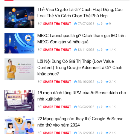
Thẻ Visa Crypto Là Gì? Cách Hoạt Động, Các
Loại Thẻ Và Cách Chọn Thẻ Phù Hợp
BỞI
SHARE THỦ THUẬT
07/07/2026
0
9
MEXC Launchpad là gì? Cách tham gia IEO trên
MEXC đơn giản và hiệu quả
BỞI
SHARE THỦ THUẬT
12/11/2025
0
1.4K
Lỗi Nội Dung Có Giá Trị Thấp (Low Value
Content) Trong Google Adsense Là Gì? Cách
khắc phục?
BỞI
SHARE THỦ THUẬT
25/10/2022
0
2.1K
19 mẹo dành tăng RPM của AdSense dành cho
nhà xuất bản
BỞI
SHARE THỦ THUẬT
20/03/2022
0
4.1K
22 Mạng quảng cáo thay thế Google AdSense
nên thử vào năm 2024
BỞI
SHARE THỦ THUẬT
02/12/2023
0
2.4K