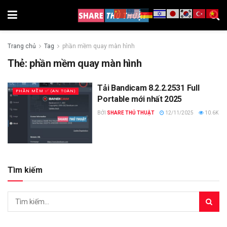
Trang chủ
Tag
phần mềm quay màn hình
Thẻ:
phần mềm quay màn hình
Tải Bandicam 8.2.2.2531 Full
PHẦN MỀM ✅ (AN TOÀN)
Portable mới nhất 2025
BỞI
SHARE THỦ THUẬT
12/11/2025
10.6K
Tìm kiếm