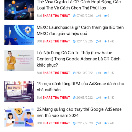
Thẻ Visa Crypto Là Gì? Cách Hoạt Động, Các
Loại Thẻ Và Cách Chọn Thẻ Phù Hợp
BỞI
SHARE THỦ THUẬT
07/07/2026
0
9
MEXC Launchpad là gì? Cách tham gia IEO trên
MEXC đơn giản và hiệu quả
BỞI
SHARE THỦ THUẬT
12/11/2025
0
1.4K
Lỗi Nội Dung Có Giá Trị Thấp (Low Value
Content) Trong Google Adsense Là Gì? Cách
khắc phục?
BỞI
SHARE THỦ THUẬT
25/10/2022
0
2.1K
19 mẹo dành tăng RPM của AdSense dành cho
nhà xuất bản
BỞI
SHARE THỦ THUẬT
20/03/2022
0
4.1K
22 Mạng quảng cáo thay thế Google AdSense
nên thử vào năm 2024
BỞI
SHARE THỦ THUẬT
02/12/2023
0
2.4K