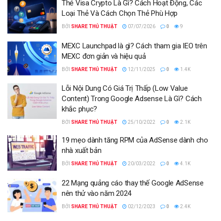
Thẻ Visa Crypto Là Gì? Cách Hoạt Động, Các
Loại Thẻ Và Cách Chọn Thẻ Phù Hợp
BỞI
SHARE THỦ THUẬT
07/07/2026
0
9
MEXC Launchpad là gì? Cách tham gia IEO trên
MEXC đơn giản và hiệu quả
BỞI
SHARE THỦ THUẬT
12/11/2025
0
1.4K
Lỗi Nội Dung Có Giá Trị Thấp (Low Value
Content) Trong Google Adsense Là Gì? Cách
khắc phục?
BỞI
SHARE THỦ THUẬT
25/10/2022
0
2.1K
19 mẹo dành tăng RPM của AdSense dành cho
nhà xuất bản
BỞI
SHARE THỦ THUẬT
20/03/2022
0
4.1K
22 Mạng quảng cáo thay thế Google AdSense
nên thử vào năm 2024
BỞI
SHARE THỦ THUẬT
02/12/2023
0
2.4K