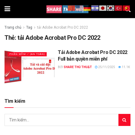
Trang chủ
Tag
tải Adobe Acrobat Pro DC 2022
Thẻ:
tải Adobe Acrobat Pro DC 2022
Tải Adobe Acrobat Pro DC 2022
PHẦN MỀM ✅ (AN TOÀN)
Full bản quyền miễn phí
BỞI
SHARE THỦ THUẬT
25/11/2025
11.1K
Tìm kiếm