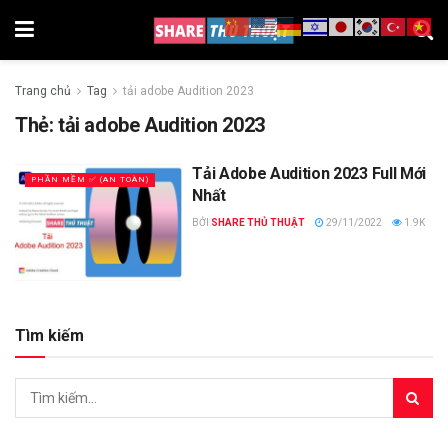
Trang chủ
Tag
tải adobe Audition 2023
Thẻ:
tải adobe Audition 2023
Tải Adobe Audition 2023 Full Mới
PHẦN MỀM ✅ (AN TOÀN)
Nhất
BỞI
SHARE THỦ THUẬT
29/11/2022
1.9K
Tìm kiếm