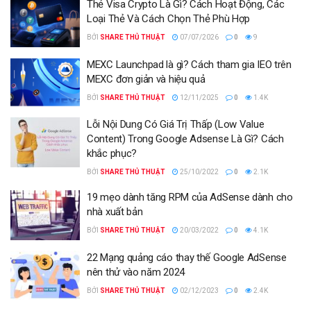
Thẻ Visa Crypto Là Gì? Cách Hoạt Động, Các
Loại Thẻ Và Cách Chọn Thẻ Phù Hợp
BỞI
SHARE THỦ THUẬT
07/07/2026
0
9
MEXC Launchpad là gì? Cách tham gia IEO trên
MEXC đơn giản và hiệu quả
BỞI
SHARE THỦ THUẬT
12/11/2025
0
1.4K
Lỗi Nội Dung Có Giá Trị Thấp (Low Value
Content) Trong Google Adsense Là Gì? Cách
khắc phục?
BỞI
SHARE THỦ THUẬT
25/10/2022
0
2.1K
19 mẹo dành tăng RPM của AdSense dành cho
nhà xuất bản
BỞI
SHARE THỦ THUẬT
20/03/2022
0
4.1K
22 Mạng quảng cáo thay thế Google AdSense
nên thử vào năm 2024
BỞI
SHARE THỦ THUẬT
02/12/2023
0
2.4K