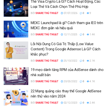
Thẻ Visa Crypto Là Gì? Cách Hoạt Động, Các
Loại Thẻ Và Cách Chọn Thẻ Phù Hợp
BỞI
SHARE THỦ THUẬT
07/07/2026
0
9
MEXC Launchpad là gì? Cách tham gia IEO trên
MEXC đơn giản và hiệu quả
BỞI
SHARE THỦ THUẬT
12/11/2025
0
1.4K
Lỗi Nội Dung Có Giá Trị Thấp (Low Value
Content) Trong Google Adsense Là Gì? Cách
khắc phục?
BỞI
SHARE THỦ THUẬT
25/10/2022
0
2.1K
19 mẹo dành tăng RPM của AdSense dành cho
nhà xuất bản
BỞI
SHARE THỦ THUẬT
20/03/2022
0
4.1K
22 Mạng quảng cáo thay thế Google AdSense
nên thử vào năm 2024
BỞI
SHARE THỦ THUẬT
02/12/2023
0
2.4K