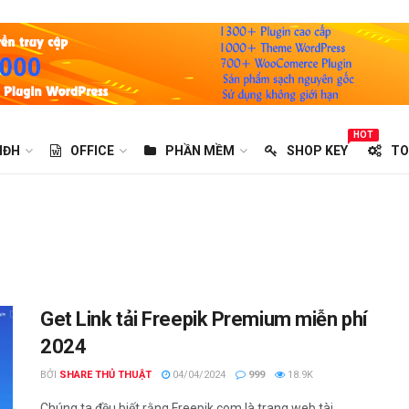
HOT
HĐH
OFFICE
PHẦN MỀM
SHOP KEY
TO
Get Link tải Freepik Premium miễn phí
2024
BỞI
SHARE THỦ THUẬT
04/04/2024
999
18.9K
Chúng ta đều biết rằng Freepik.com là trang web tài