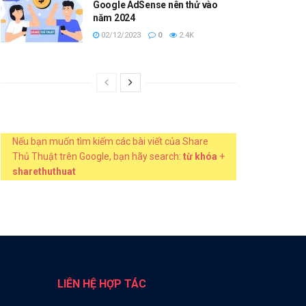
Google AdSense nên thử vào
năm 2024
02/12/2023
0
2.4K
Nếu bạn muốn tìm kiếm các bài viết của Share
Thủ Thuật trên Google, bạn hãy search:
từ khóa
+
sharethuthuat
LIÊN HỆ HỢP TÁC