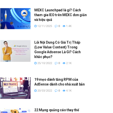
MEXC Launchpad là gì? Cách
tham gia IEO trên MEXC đơn giản
và hiệu quả
12/11/2025
0
1.4K
Lỗi Nội Dung Có Giá Trị Thấp
(Low Value Content) Trong
Google Adsense Là Gì? Cách
khắc phục?
25/10/2022
0
2.1K
19 mẹo dành tăng RPM của
AdSense dành cho nhà xuất bản
20/03/2022
0
4.1K
22 Mạng quảng cáo thay thế