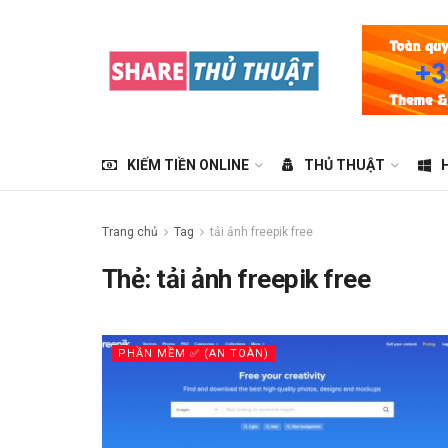
KIẾM TIỀN ONLINE
THỦ THUẬT
Trang chủ
Tag
tải ảnh freepik free
Thẻ:
tải ảnh freepik free
PHẦN MỀM ✅ (AN TOÀN)