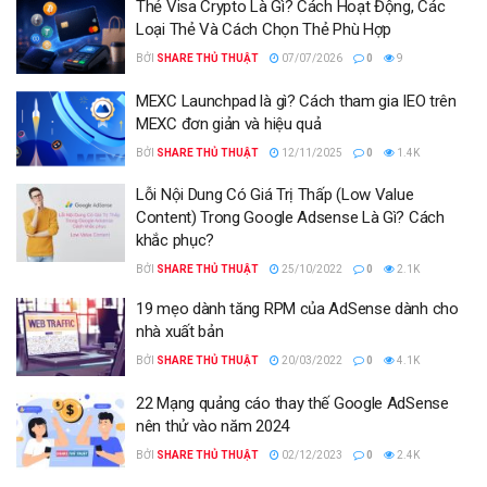
Thẻ Visa Crypto Là Gì? Cách Hoạt Động, Các
Loại Thẻ Và Cách Chọn Thẻ Phù Hợp
BỞI
SHARE THỦ THUẬT
07/07/2026
0
9
MEXC Launchpad là gì? Cách tham gia IEO trên
MEXC đơn giản và hiệu quả
BỞI
SHARE THỦ THUẬT
12/11/2025
0
1.4K
Lỗi Nội Dung Có Giá Trị Thấp (Low Value
Content) Trong Google Adsense Là Gì? Cách
khắc phục?
BỞI
SHARE THỦ THUẬT
25/10/2022
0
2.1K
19 mẹo dành tăng RPM của AdSense dành cho
nhà xuất bản
BỞI
SHARE THỦ THUẬT
20/03/2022
0
4.1K
22 Mạng quảng cáo thay thế Google AdSense
nên thử vào năm 2024
BỞI
SHARE THỦ THUẬT
02/12/2023
0
2.4K