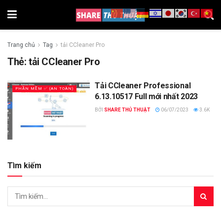
Trang chủ
Tag
tải CCleaner Pro
Thẻ:
tải CCleaner Pro
Tải CCleaner Professional
PHẦN MỀM ✅ (AN TOÀN)
6.13.10517 Full mới nhất 2023
BỞI
SHARE THỦ THUẬT
06/07/2023
3.6K
Tìm kiếm