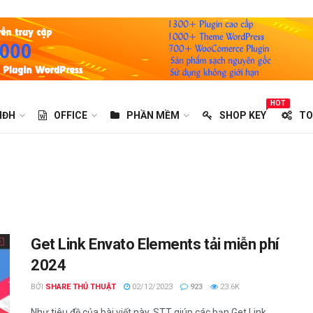
HOT
HĐH
OFFICE
PHẦN MỀM
SHOP KEY
TO
Get Link Envato Elements tải miễn phí
2024
BỞI
SHARE THỦ THUẬT
02/12/2023
923
23.6K
Như tiêu đề của bài viết này, STT giúp các bạn Get Link