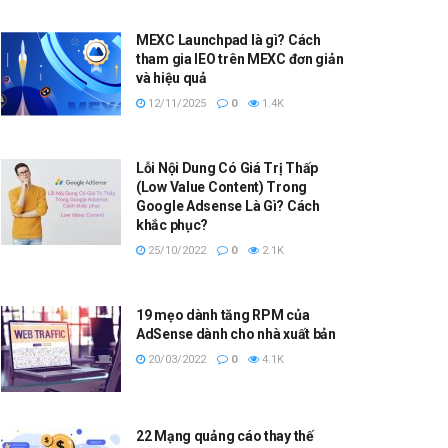
MEXC Launchpad là gì? Cách
tham gia IEO trên MEXC đơn giản
và hiệu quả
12/11/2025
0
1.4K
Lỗi Nội Dung Có Giá Trị Thấp
(Low Value Content) Trong
Google Adsense Là Gì? Cách
khắc phục?
25/10/2022
0
2.1K
19 mẹo dành tăng RPM của
AdSense dành cho nhà xuất bản
20/03/2022
0
4.1K
22 Mạng quảng cáo thay thế