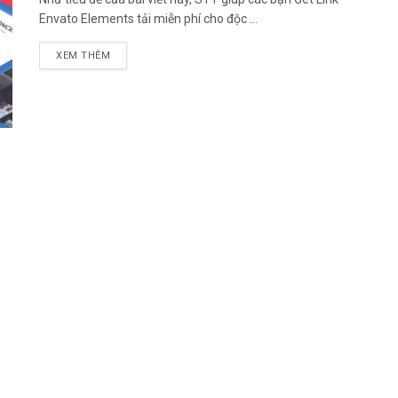
Envato Elements tải miễn phí cho độc ...
DETAILS
XEM THÊM