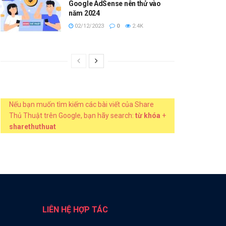
Google AdSense nên thử vào
năm 2024
02/12/2023
0
2.4K
Nếu bạn muốn tìm kiếm các bài viết của Share
Thủ Thuật trên Google, bạn hãy search:
từ khóa
+
sharethuthuat
LIÊN HỆ HỢP TÁC