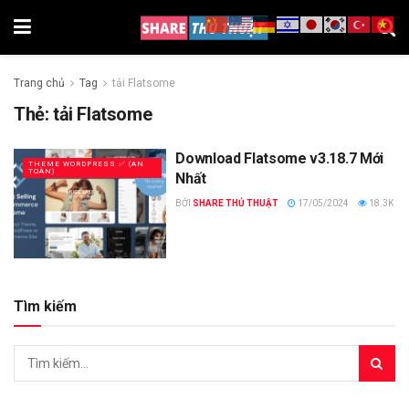
Trang chủ
Tag
tải Flatsome
Thẻ:
tải Flatsome
Download Flatsome v3.18.7 Mới
THEME WORDPRESS ✅ (AN
TOÀN)
Nhất
BỞI
SHARE THỦ THUẬT
17/05/2024
18.3K
Tìm kiếm