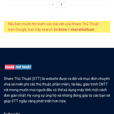
Nếu bạn muốn tìm kiếm các bài viết của Share Thủ Thuật
trên Google, bạn hãy search:
từ khóa
+
sharethuthuat
Share Thủ Thuật (STT) là website được ra đời với mục đích chuyên
chia sẻ miễn phí các thủ thuật, phần mềm, tài liệu, giáo trình CNTT
với mong muốn mọi người đều có thể sử dụng máy tính một cách
đơn giản nhất. Hy vọng sự ủng hộ và những đóng góp từ các bạn sẽ
giúp STT ngày càng phát triển hơn nữa.