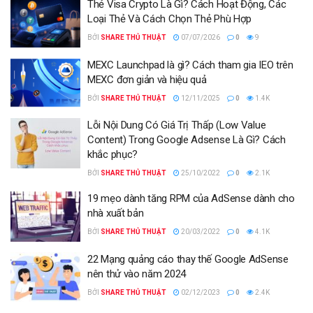
Thẻ Visa Crypto Là Gì? Cách Hoạt Động, Các
Loại Thẻ Và Cách Chọn Thẻ Phù Hợp
BỞI
SHARE THỦ THUẬT
07/07/2026
0
9
MEXC Launchpad là gì? Cách tham gia IEO trên
MEXC đơn giản và hiệu quả
BỞI
SHARE THỦ THUẬT
12/11/2025
0
1.4K
Lỗi Nội Dung Có Giá Trị Thấp (Low Value
Content) Trong Google Adsense Là Gì? Cách
khắc phục?
BỞI
SHARE THỦ THUẬT
25/10/2022
0
2.1K
19 mẹo dành tăng RPM của AdSense dành cho
nhà xuất bản
BỞI
SHARE THỦ THUẬT
20/03/2022
0
4.1K
22 Mạng quảng cáo thay thế Google AdSense
nên thử vào năm 2024
BỞI
SHARE THỦ THUẬT
02/12/2023
0
2.4K