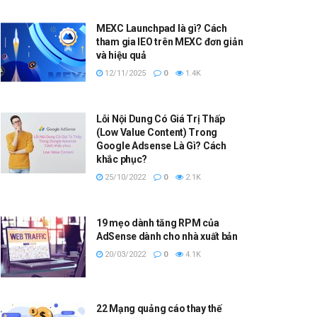
MEXC Launchpad là gì? Cách
tham gia IEO trên MEXC đơn giản
và hiệu quả
12/11/2025
0
1.4K
Lỗi Nội Dung Có Giá Trị Thấp
(Low Value Content) Trong
Google Adsense Là Gì? Cách
khắc phục?
25/10/2022
0
2.1K
19 mẹo dành tăng RPM của
AdSense dành cho nhà xuất bản
20/03/2022
0
4.1K
22 Mạng quảng cáo thay thế