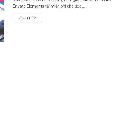
Envato Elements tải miễn phí cho độc ...
DETAILS
XEM THÊM