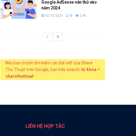
Google AdSense nên thử vào
năm 2024
02/12/2023
0
2.4K
Nếu bạn muốn tìm kiếm các bài viết của Share
Thủ Thuật trên Google, bạn hãy search:
từ khóa
+
sharethuthuat
LIÊN HỆ HỢP TÁC