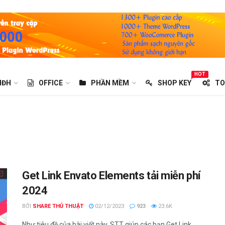
HOT
HĐH
OFFICE
PHẦN MỀM
SHOP KEY
TO
Get Link Envato Elements tải miễn phí
2024
BỞI
SHARE THỦ THUẬT
02/12/2023
923
23.6K
Như tiêu đề của bài viết này, STT giúp các bạn Get Link