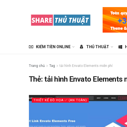
KIẾM TIỀN ONLINE
THỦ THUẬT
Trang chủ
Tag
tải hình Envato Elements miễn phí
Thẻ:
tải hình Envato Elements 
THIẾT KẾ ĐỒ HỌA ✅ (AN TOÀN)