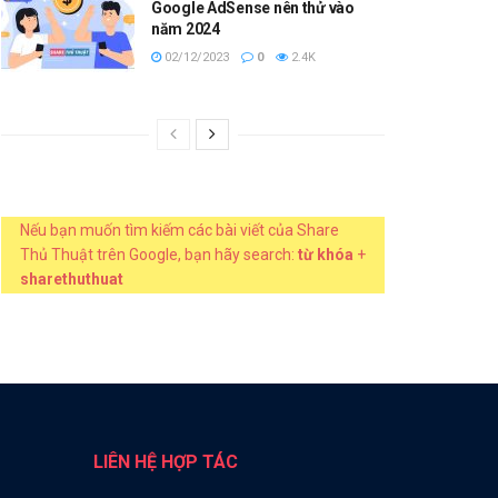
Google AdSense nên thử vào
năm 2024
02/12/2023
0
2.4K
Nếu bạn muốn tìm kiếm các bài viết của Share
Thủ Thuật trên Google, bạn hãy search:
từ khóa
+
sharethuthuat
LIÊN HỆ HỢP TÁC