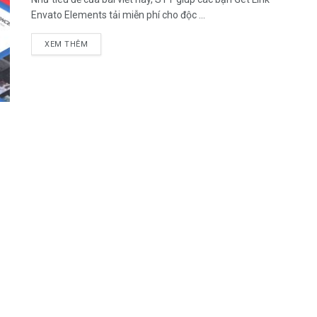
Envato Elements tải miễn phí cho độc ...
DETAILS
XEM THÊM