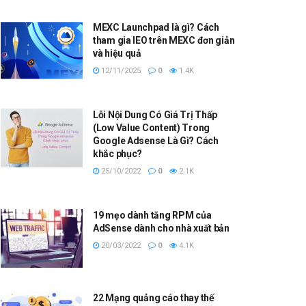
MEXC Launchpad là gì? Cách
tham gia IEO trên MEXC đơn giản
và hiệu quả
12/11/2025
0
1.4K
Lỗi Nội Dung Có Giá Trị Thấp
(Low Value Content) Trong
Google Adsense Là Gì? Cách
khắc phục?
25/10/2022
0
2.1K
19 mẹo dành tăng RPM của
AdSense dành cho nhà xuất bản
20/03/2022
0
4.1K
22 Mạng quảng cáo thay thế