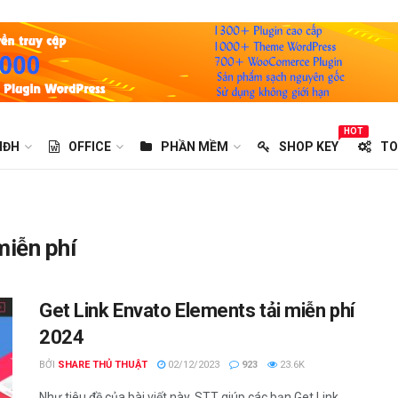
HOT
HĐH
OFFICE
PHẦN MỀM
SHOP KEY
TO
miễn phí
Get Link Envato Elements tải miễn phí
2024
BỞI
SHARE THỦ THUẬT
02/12/2023
923
23.6K
Như tiêu đề của bài viết này, STT giúp các bạn Get Link