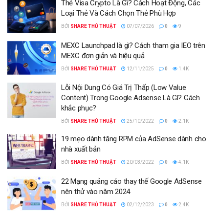
Thẻ Visa Crypto Là Gì? Cách Hoạt Động, Các
Loại Thẻ Và Cách Chọn Thẻ Phù Hợp
BỞI
SHARE THỦ THUẬT
07/07/2026
0
9
MEXC Launchpad là gì? Cách tham gia IEO trên
MEXC đơn giản và hiệu quả
BỞI
SHARE THỦ THUẬT
12/11/2025
0
1.4K
Lỗi Nội Dung Có Giá Trị Thấp (Low Value
Content) Trong Google Adsense Là Gì? Cách
khắc phục?
BỞI
SHARE THỦ THUẬT
25/10/2022
0
2.1K
19 mẹo dành tăng RPM của AdSense dành cho
nhà xuất bản
BỞI
SHARE THỦ THUẬT
20/03/2022
0
4.1K
22 Mạng quảng cáo thay thế Google AdSense
nên thử vào năm 2024
BỞI
SHARE THỦ THUẬT
02/12/2023
0
2.4K