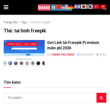
Trang chủ
Tag
tai hinh freepik
Thẻ:
tai hinh freepik
Get Link tải Freepik Premium
PHẦN MỀM ✅ (AN TOÀN)
miễn phí 2024
BỞI
SHARE THỦ THUẬT
04/04/2024
18.9K
Tìm kiếm