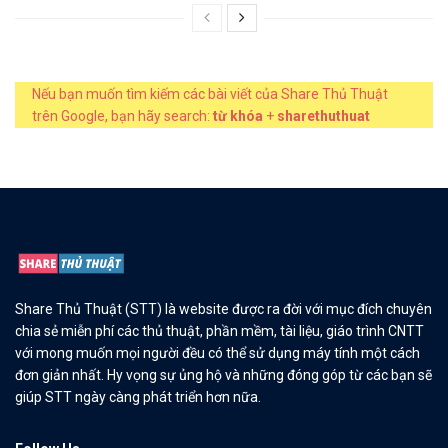
Nếu bạn muốn tìm kiếm các bài viết của Share Thủ Thuật
trên Google, bạn hãy search:
từ khóa
+
sharethuthuat
Share Thủ Thuật (STT) là website được ra đời với mục đích chuyên
chia sẻ miễn phí các thủ thuật, phần mềm, tài liệu, giáo trình CNTT
với mong muốn mọi người đều có thể sử dụng máy tính một cách
đơn giản nhất. Hy vọng sự ủng hộ và những đóng góp từ các bạn sẽ
giúp STT ngày càng phát triển hơn nữa.