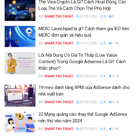
Thẻ Visa Crypto Là Gì? Cách Hoạt Động, Các
Loại Thẻ Và Cách Chọn Thẻ Phù Hợp
BỞI
SHARE THỦ THUẬT
07/07/2026
0
9
MEXC Launchpad là gì? Cách tham gia IEO trên
MEXC đơn giản và hiệu quả
BỞI
SHARE THỦ THUẬT
12/11/2025
0
1.4K
Lỗi Nội Dung Có Giá Trị Thấp (Low Value
Content) Trong Google Adsense Là Gì? Cách
khắc phục?
BỞI
SHARE THỦ THUẬT
25/10/2022
0
2.1K
19 mẹo dành tăng RPM của AdSense dành cho
nhà xuất bản
BỞI
SHARE THỦ THUẬT
20/03/2022
0
4.1K
22 Mạng quảng cáo thay thế Google AdSense
nên thử vào năm 2024
BỞI
SHARE THỦ THUẬT
02/12/2023
0
2.4K