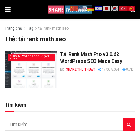
Trang chủ
Tag
tải rank math seo
Thẻ:
tải rank math seo
Tải Rank Math Pro v3.0.62 –
PLUGIN WORDPRESS ✅ (AN
TOÀN)
WordPress SEO Made Easy
BỞI
SHARE THỦ THUẬT
17/05/2024
8.7K
Tìm kiếm