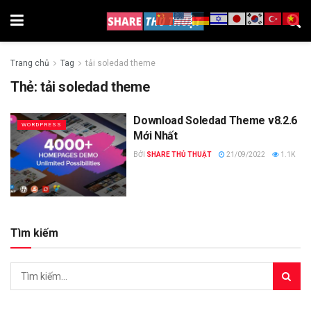
Trang chủ
Tag
tải soledad theme
Thẻ:
tải soledad theme
Download Soledad Theme v8.2.6
WORDPRESS
Mới Nhất
BỞI
SHARE THỦ THUẬT
21/09/2022
1.1K
Tìm kiếm