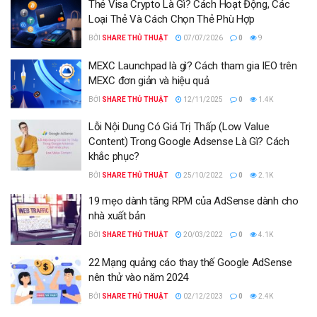
Thẻ Visa Crypto Là Gì? Cách Hoạt Động, Các
Loại Thẻ Và Cách Chọn Thẻ Phù Hợp
BỞI
SHARE THỦ THUẬT
07/07/2026
0
9
MEXC Launchpad là gì? Cách tham gia IEO trên
MEXC đơn giản và hiệu quả
BỞI
SHARE THỦ THUẬT
12/11/2025
0
1.4K
Lỗi Nội Dung Có Giá Trị Thấp (Low Value
Content) Trong Google Adsense Là Gì? Cách
khắc phục?
BỞI
SHARE THỦ THUẬT
25/10/2022
0
2.1K
19 mẹo dành tăng RPM của AdSense dành cho
nhà xuất bản
BỞI
SHARE THỦ THUẬT
20/03/2022
0
4.1K
22 Mạng quảng cáo thay thế Google AdSense
nên thử vào năm 2024
BỞI
SHARE THỦ THUẬT
02/12/2023
0
2.4K