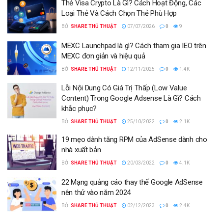
Thẻ Visa Crypto Là Gì? Cách Hoạt Động, Các
Loại Thẻ Và Cách Chọn Thẻ Phù Hợp
BỞI
SHARE THỦ THUẬT
07/07/2026
0
9
MEXC Launchpad là gì? Cách tham gia IEO trên
MEXC đơn giản và hiệu quả
BỞI
SHARE THỦ THUẬT
12/11/2025
0
1.4K
Lỗi Nội Dung Có Giá Trị Thấp (Low Value
Content) Trong Google Adsense Là Gì? Cách
khắc phục?
BỞI
SHARE THỦ THUẬT
25/10/2022
0
2.1K
19 mẹo dành tăng RPM của AdSense dành cho
nhà xuất bản
BỞI
SHARE THỦ THUẬT
20/03/2022
0
4.1K
22 Mạng quảng cáo thay thế Google AdSense
nên thử vào năm 2024
BỞI
SHARE THỦ THUẬT
02/12/2023
0
2.4K