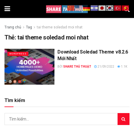
Trang chủ
Tag
tai theme soledad moi nhat
Thẻ:
tai theme soledad moi nhat
Download Soledad Theme v8.2.6
WORDPRESS
Mới Nhất
BỞI
SHARE THỦ THUẬT
21/09/2022
1.1K
Tìm kiếm