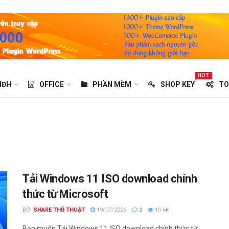
HOT
HĐH
OFFICE
PHẦN MỀM
SHOP KEY
TO
Tải Windows 11 ISO download chính
thức từ Microsoft
BỞI
SHARE THỦ THUẬT
19/07/2026
2
10.6K
Bạn muốn Tải Windows 11 ISO download chính thức từ