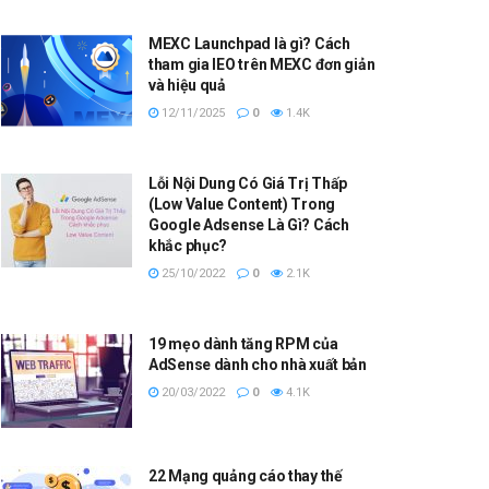
MEXC Launchpad là gì? Cách
tham gia IEO trên MEXC đơn giản
và hiệu quả
12/11/2025
0
1.4K
Lỗi Nội Dung Có Giá Trị Thấp
(Low Value Content) Trong
Google Adsense Là Gì? Cách
khắc phục?
25/10/2022
0
2.1K
19 mẹo dành tăng RPM của
AdSense dành cho nhà xuất bản
20/03/2022
0
4.1K
22 Mạng quảng cáo thay thế