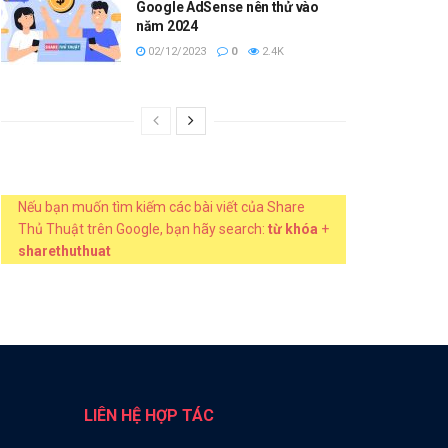
Google AdSense nên thử vào
năm 2024
02/12/2023
0
2.4K
Nếu bạn muốn tìm kiếm các bài viết của Share
Thủ Thuật trên Google, bạn hãy search:
từ khóa
+
sharethuthuat
LIÊN HỆ HỢP TÁC