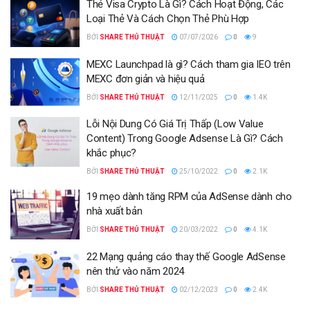
Thẻ Visa Crypto Là Gì? Cách Hoạt Động, Các
Loại Thẻ Và Cách Chọn Thẻ Phù Hợp
BỞI
SHARE THỦ THUẬT
07/07/2026
0
9
MEXC Launchpad là gì? Cách tham gia IEO trên
MEXC đơn giản và hiệu quả
BỞI
SHARE THỦ THUẬT
12/11/2025
0
1.4K
Lỗi Nội Dung Có Giá Trị Thấp (Low Value
Content) Trong Google Adsense Là Gì? Cách
khắc phục?
BỞI
SHARE THỦ THUẬT
25/10/2022
0
2.1K
19 mẹo dành tăng RPM của AdSense dành cho
nhà xuất bản
BỞI
SHARE THỦ THUẬT
20/03/2022
0
4.1K
22 Mạng quảng cáo thay thế Google AdSense
nên thử vào năm 2024
BỞI
SHARE THỦ THUẬT
02/12/2023
0
2.4K