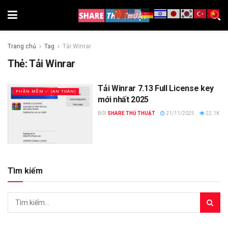
Trang chủ
Tag
Tải Winrar
Thẻ:
Tải Winrar
Tải Winrar 7.13 Full License key
PHẦN MỀM ✅ (AN TOÀN)
mới nhất 2025
BỞI
SHARE THỦ THUẬT
21/11/2025
22.1K
Tìm kiếm