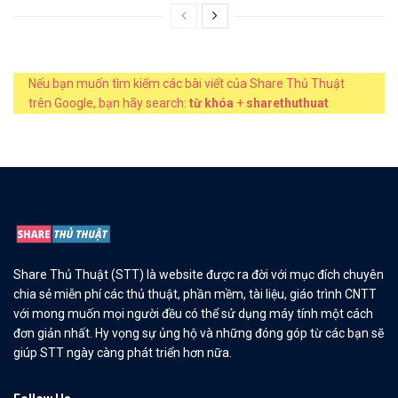
Nếu bạn muốn tìm kiếm các bài viết của Share Thủ Thuật
trên Google, bạn hãy search:
từ khóa
+
sharethuthuat
Share Thủ Thuật (STT) là website được ra đời với mục đích chuyên
chia sẻ miễn phí các thủ thuật, phần mềm, tài liệu, giáo trình CNTT
với mong muốn mọi người đều có thể sử dụng máy tính một cách
đơn giản nhất. Hy vọng sự ủng hộ và những đóng góp từ các bạn sẽ
giúp STT ngày càng phát triển hơn nữa.