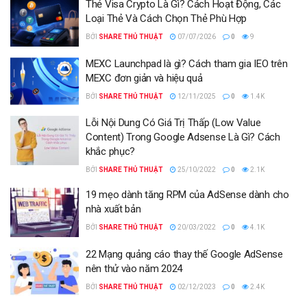
Thẻ Visa Crypto Là Gì? Cách Hoạt Động, Các
Loại Thẻ Và Cách Chọn Thẻ Phù Hợp
BỞI
SHARE THỦ THUẬT
07/07/2026
0
9
MEXC Launchpad là gì? Cách tham gia IEO trên
MEXC đơn giản và hiệu quả
BỞI
SHARE THỦ THUẬT
12/11/2025
0
1.4K
Lỗi Nội Dung Có Giá Trị Thấp (Low Value
Content) Trong Google Adsense Là Gì? Cách
khắc phục?
BỞI
SHARE THỦ THUẬT
25/10/2022
0
2.1K
19 mẹo dành tăng RPM của AdSense dành cho
nhà xuất bản
BỞI
SHARE THỦ THUẬT
20/03/2022
0
4.1K
22 Mạng quảng cáo thay thế Google AdSense
nên thử vào năm 2024
BỞI
SHARE THỦ THUẬT
02/12/2023
0
2.4K