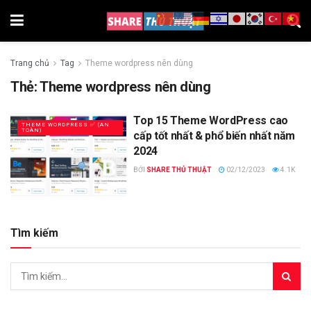
Trang chủ
Tag
Theme wordpress nên dùng
Thẻ:
Theme wordpress nên dùng
Top 15 Theme WordPress cao
THEME WORDPRESS ✅ (AN
TOÀN)
cấp tốt nhất & phổ biến nhất năm
2024
BỞI
SHARE THỦ THUẬT
02/12/2023
4.1K
Tìm kiếm