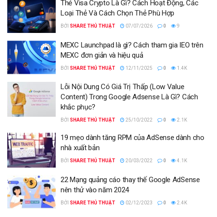
Thẻ Visa Crypto Là Gì? Cách Hoạt Động, Các
Loại Thẻ Và Cách Chọn Thẻ Phù Hợp
BỞI
SHARE THỦ THUẬT
07/07/2026
0
9
MEXC Launchpad là gì? Cách tham gia IEO trên
MEXC đơn giản và hiệu quả
BỞI
SHARE THỦ THUẬT
12/11/2025
0
1.4K
Lỗi Nội Dung Có Giá Trị Thấp (Low Value
Content) Trong Google Adsense Là Gì? Cách
khắc phục?
BỞI
SHARE THỦ THUẬT
25/10/2022
0
2.1K
19 mẹo dành tăng RPM của AdSense dành cho
nhà xuất bản
BỞI
SHARE THỦ THUẬT
20/03/2022
0
4.1K
22 Mạng quảng cáo thay thế Google AdSense
nên thử vào năm 2024
BỞI
SHARE THỦ THUẬT
02/12/2023
0
2.4K