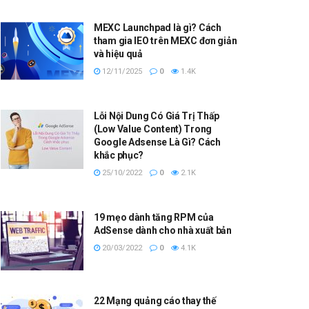
MEXC Launchpad là gì? Cách
tham gia IEO trên MEXC đơn giản
và hiệu quả
12/11/2025
0
1.4K
Lỗi Nội Dung Có Giá Trị Thấp
(Low Value Content) Trong
Google Adsense Là Gì? Cách
khắc phục?
25/10/2022
0
2.1K
19 mẹo dành tăng RPM của
AdSense dành cho nhà xuất bản
20/03/2022
0
4.1K
22 Mạng quảng cáo thay thế