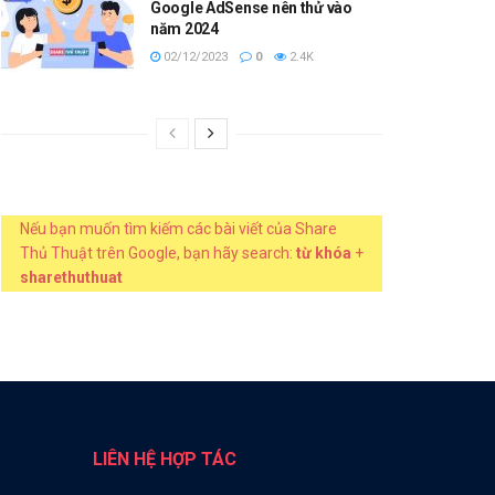
Google AdSense nên thử vào
năm 2024
02/12/2023
0
2.4K
Nếu bạn muốn tìm kiếm các bài viết của Share
Thủ Thuật trên Google, bạn hãy search:
từ khóa
+
sharethuthuat
LIÊN HỆ HỢP TÁC