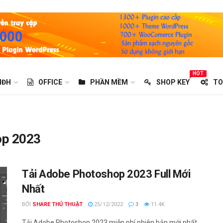
HOT
HĐH
OFFICE
PHẦN MỀM
SHOP KEY
TO
op 2023
Tải Adobe Photoshop 2023 Full Mới
Nhất
BỞI
SHARE THỦ THUẬT
25/12/2022
3
11.4K
Tải Adobe Photoshop 2023 miễn phí phiên bản mới nhất