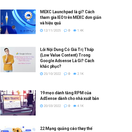
MEXC Launchpad là gì? Cách
tham gia IEO trên MEXC đơn giản
và hiệu quả
12/11/2025
0
1.4K
Lỗi Nội Dung Có Giá Trị Thấp
(Low Value Content) Trong
Google Adsense Là Gì? Cách
khắc phục?
25/10/2022
0
2.1K
19 mẹo dành tăng RPM của
AdSense dành cho nhà xuất bản
20/03/2022
0
4.1K
22 Mạng quảng cáo thay thế