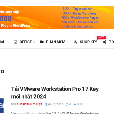
HOT
HĐH
OFFICE
PHẦN MỀM
SHOP KEY
TO
ro
Tải VMware Workstation Pro 17 Key
mới nhất 2024
BỞI
SHARE THỦ THUẬT
02/12/2023
0
5.6K
VMware Workstation Pro 17 là gì? VMware Workstation