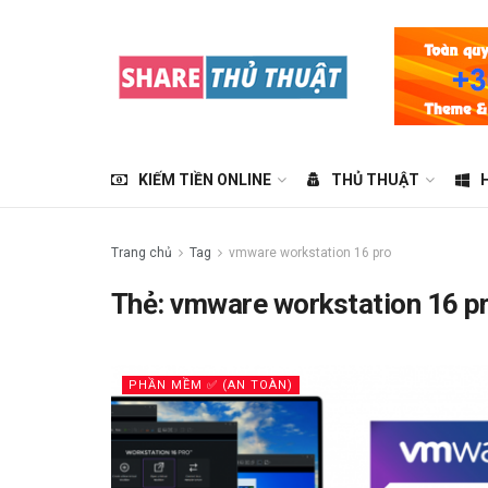
KIẾM TIỀN ONLINE
THỦ THUẬT
Trang chủ
Tag
vmware workstation 16 pro
Thẻ:
vmware workstation 16 p
PHẦN MỀM ✅ (AN TOÀN)