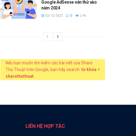
Google AdSense nên thử vào
năm 2024
02/12/2023
0
2.4K
Nếu bạn muốn tìm kiếm các bài viết của Share
Thủ Thuật trên Google, bạn hãy search:
từ khóa
+
sharethuthuat
LIÊN HỆ HỢP TÁC