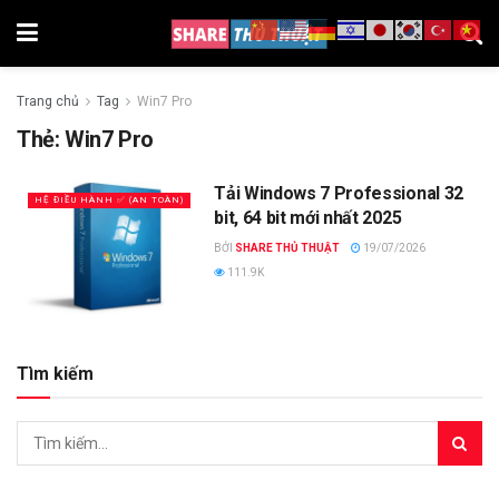
Trang chủ
Tag
Win7 Pro
Thẻ:
Win7 Pro
Tải Windows 7 Professional 32
HỆ ĐIỀU HÀNH ✅ (AN TOÀN)
bit, 64 bit mới nhất 2025
BỞI
SHARE THỦ THUẬT
19/07/2026
111.9K
Tìm kiếm