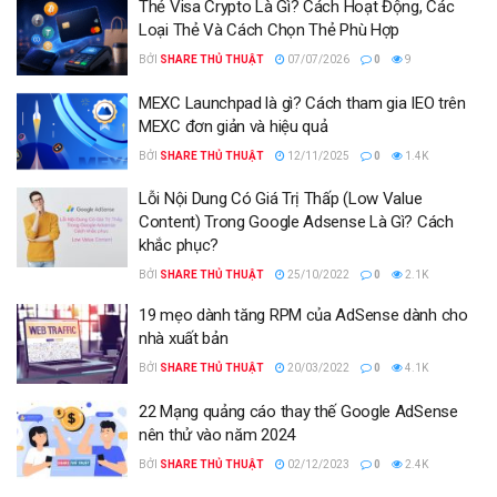
Thẻ Visa Crypto Là Gì? Cách Hoạt Động, Các
Loại Thẻ Và Cách Chọn Thẻ Phù Hợp
BỞI
SHARE THỦ THUẬT
07/07/2026
0
9
MEXC Launchpad là gì? Cách tham gia IEO trên
MEXC đơn giản và hiệu quả
BỞI
SHARE THỦ THUẬT
12/11/2025
0
1.4K
Lỗi Nội Dung Có Giá Trị Thấp (Low Value
Content) Trong Google Adsense Là Gì? Cách
khắc phục?
BỞI
SHARE THỦ THUẬT
25/10/2022
0
2.1K
19 mẹo dành tăng RPM của AdSense dành cho
nhà xuất bản
BỞI
SHARE THỦ THUẬT
20/03/2022
0
4.1K
22 Mạng quảng cáo thay thế Google AdSense
nên thử vào năm 2024
BỞI
SHARE THỦ THUẬT
02/12/2023
0
2.4K