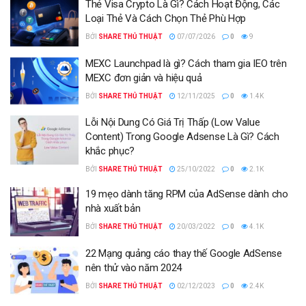
Thẻ Visa Crypto Là Gì? Cách Hoạt Động, Các
Loại Thẻ Và Cách Chọn Thẻ Phù Hợp
BỞI
SHARE THỦ THUẬT
07/07/2026
0
9
MEXC Launchpad là gì? Cách tham gia IEO trên
MEXC đơn giản và hiệu quả
BỞI
SHARE THỦ THUẬT
12/11/2025
0
1.4K
Lỗi Nội Dung Có Giá Trị Thấp (Low Value
Content) Trong Google Adsense Là Gì? Cách
khắc phục?
BỞI
SHARE THỦ THUẬT
25/10/2022
0
2.1K
19 mẹo dành tăng RPM của AdSense dành cho
nhà xuất bản
BỞI
SHARE THỦ THUẬT
20/03/2022
0
4.1K
22 Mạng quảng cáo thay thế Google AdSense
nên thử vào năm 2024
BỞI
SHARE THỦ THUẬT
02/12/2023
0
2.4K