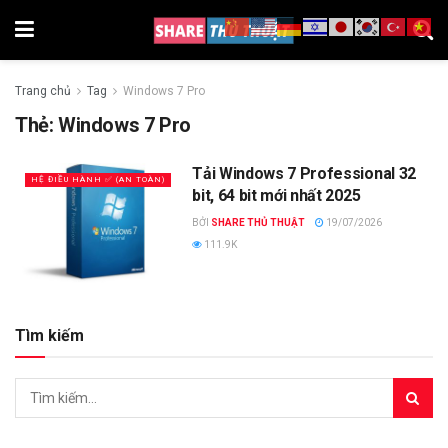
Trang chủ
Tag
Windows 7 Pro
Thẻ:
Windows 7 Pro
Tải Windows 7 Professional 32
HỆ ĐIỀU HÀNH ✅ (AN TOÀN)
bit, 64 bit mới nhất 2025
BỞI
SHARE THỦ THUẬT
19/07/2026
111.9K
Tìm kiếm