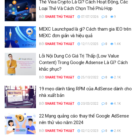
Thẻ Visa Crypto Là Gì? Cách Hoạt Động, Các
Loại Thẻ Và Cách Chọn Thẻ Phù Hợp
BỞI
SHARE THỦ THUẬT
07/07/2026
0
9
MEXC Launchpad là gì? Cách tham gia IEO trên
MEXC đơn giản và hiệu quả
BỞI
SHARE THỦ THUẬT
12/11/2025
0
1.4K
Lỗi Nội Dung Có Giá Trị Thấp (Low Value
Content) Trong Google Adsense Là Gì? Cách
khắc phục?
BỞI
SHARE THỦ THUẬT
25/10/2022
0
2.1K
19 mẹo dành tăng RPM của AdSense dành cho
nhà xuất bản
BỞI
SHARE THỦ THUẬT
20/03/2022
0
4.1K
22 Mạng quảng cáo thay thế Google AdSense
nên thử vào năm 2024
BỞI
SHARE THỦ THUẬT
02/12/2023
0
2.4K