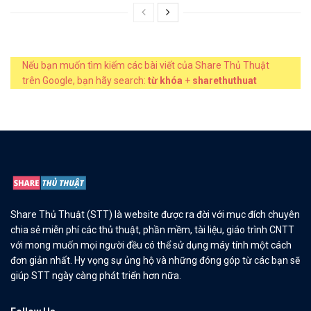
Nếu bạn muốn tìm kiếm các bài viết của Share Thủ Thuật
trên Google, bạn hãy search:
từ khóa
+
sharethuthuat
Share Thủ Thuật (STT) là website được ra đời với mục đích chuyên
chia sẻ miễn phí các thủ thuật, phần mềm, tài liệu, giáo trình CNTT
với mong muốn mọi người đều có thể sử dụng máy tính một cách
đơn giản nhất. Hy vọng sự ủng hộ và những đóng góp từ các bạn sẽ
giúp STT ngày càng phát triển hơn nữa.