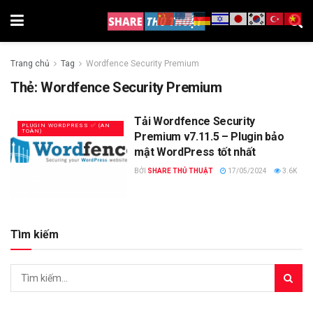
Trang chủ
Tag
Wordfence Security Premium
Thẻ:
Wordfence Security Premium
Tải Wordfence Security
PLUGIN WORDPRESS ✅ (AN
TOÀN)
Premium v7.11.5 – Plugin bảo
mật WordPress tốt nhất
BỞI
SHARE THỦ THUẬT
17/05/2024
3.6K
Tìm kiếm