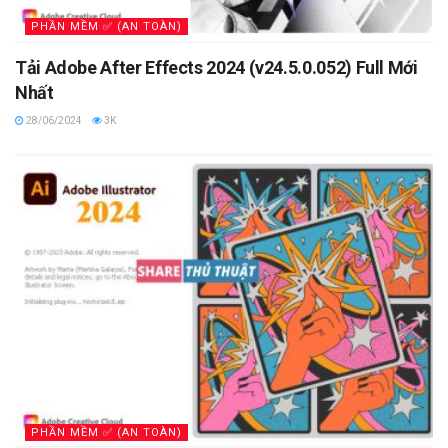
PHẦN MỀM ✅ (AN TOÀN)
Tải Adobe After Effects 2024 (v24.5.0.052) Full Mới
Nhất
28/06/2024
3K
PHẦN MỀM ✅ (AN TOÀN)