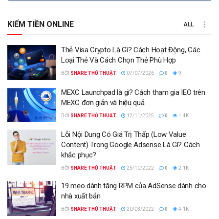
KIẾM TIỀN ONLINE
ALL
Thẻ Visa Crypto Là Gì? Cách Hoạt Động, Các
Loại Thẻ Và Cách Chọn Thẻ Phù Hợp
BỞI
SHARE THỦ THUẬT
07/07/2026
0
9
MEXC Launchpad là gì? Cách tham gia IEO trên
MEXC đơn giản và hiệu quả
BỞI
SHARE THỦ THUẬT
12/11/2025
0
1.4K
Lỗi Nội Dung Có Giá Trị Thấp (Low Value
Content) Trong Google Adsense Là Gì? Cách
khắc phục?
BỞI
SHARE THỦ THUẬT
25/10/2022
0
2.1K
19 mẹo dành tăng RPM của AdSense dành cho
nhà xuất bản
BỞI
SHARE THỦ THUẬT
20/03/2022
0
4.1K