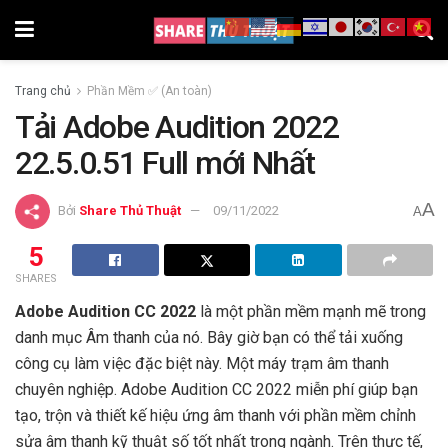
Trang chủ
Phần Mềm ✅ (An toàn)
Tải Adobe Audition 2022
22.5.0.51 Full mới Nhất
A
Bởi
Share Thủ Thuật
09/11/2022
A
5
SHARES
Adobe Audition CC 2022
là một phần mềm mạnh mẽ trong
danh mục Âm thanh của nó. Bây giờ bạn có thể tải xuống
công cụ làm việc đặc biệt này. Một máy trạm âm thanh
chuyên nghiệp. Adobe Audition CC 2022 miễn phí giúp bạn
tạo, trộn và thiết kế hiệu ứng âm thanh với phần mềm chỉnh
sửa âm thanh kỹ thuật số tốt nhất trong ngành. Trên thực tế,