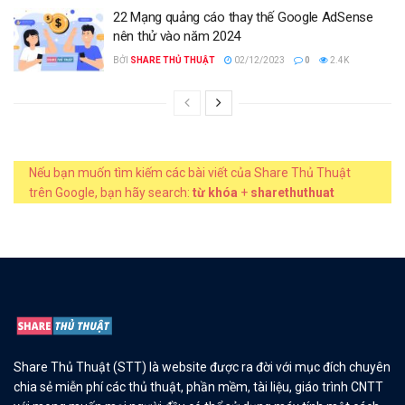
22 Mạng quảng cáo thay thế Google AdSense
nên thử vào năm 2024
BỞI
SHARE THỦ THUẬT
02/12/2023
0
2.4K
Nếu bạn muốn tìm kiếm các bài viết của Share Thủ Thuật
trên Google, bạn hãy search:
từ khóa
+
sharethuthuat
Share Thủ Thuật (STT) là website được ra đời với mục đích chuyên
chia sẻ miễn phí các thủ thuật, phần mềm, tài liệu, giáo trình CNTT