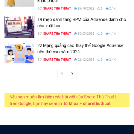
khắc phục?
BỞI
SHARE THỦ THUẬT
25/10/2022
0
2.1K
19 mẹo dành tăng RPM của AdSense dành cho
nhà xuất bản
BỞI
SHARE THỦ THUẬT
20/03/2022
0
4.1K
22 Mạng quảng cáo thay thế Google AdSense
nên thử vào năm 2024
BỞI
SHARE THỦ THUẬT
02/12/2023
0
2.4K
Nếu bạn muốn tìm kiếm các bài viết của Share Thủ Thuật
trên Google, bạn hãy search:
từ khóa
+
sharethuthuat