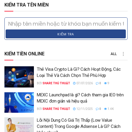
KIỂM TRA TÊN MIỀN
KIỂM TRA
KIẾM TIỀN ONLINE
ALL
Thẻ Visa Crypto Là Gì? Cách Hoạt Động, Các
Loại Thẻ Và Cách Chọn Thẻ Phù Hợp
BỞI
SHARE THỦ THUẬT
07/07/2026
0
9
MEXC Launchpad là gì? Cách tham gia IEO trên
MEXC đơn giản và hiệu quả
BỞI
SHARE THỦ THUẬT
12/11/2025
0
1.4K
Lỗi Nội Dung Có Giá Trị Thấp (Low Value
Content) Trong Google Adsense Là Gì? Cách