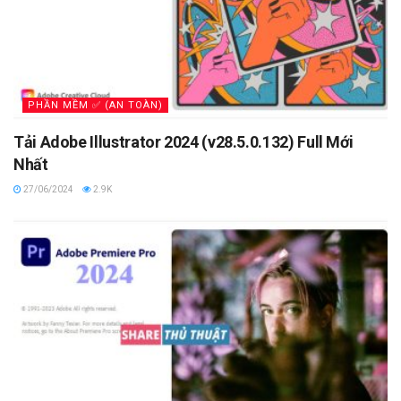
PHẦN MỀM ✅ (AN TOÀN)
Tải Adobe Illustrator 2024 (v28.5.0.132) Full Mới
Nhất
27/06/2024
2.9K