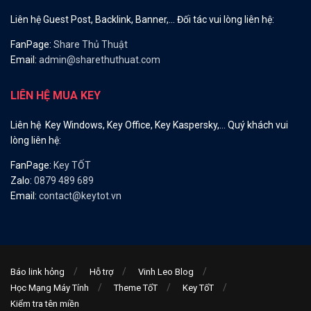
Liên hệ Guest Post, Backlink, Banner,… Đối tác vui lòng liên hệ:
FanPage:
Share Thủ Thuật
Email:
admin@sharethuthuat.com
LIÊN HỆ MUA KEY
Liên hệ Key Windows, Key Office, Key Kaspersky,… Quý khách vui
lòng liên hệ:
FanPage:
Key TỐT
Zalo:
0879 489 689
Email:
contact@keytot.vn
Báo link hỏng
Hỗ trợ
Vinh Leo Blog
Học Mạng Máy Tính
Theme TốT
Key TốT
Kiểm tra tên miền