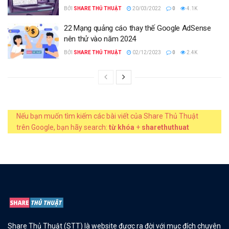
BỞI
SHARE THỦ THUẬT
20/03/2022
0
4.1K
22 Mạng quảng cáo thay thế Google AdSense
nên thử vào năm 2024
BỞI
SHARE THỦ THUẬT
02/12/2023
0
2.4K
Nếu bạn muốn tìm kiếm các bài viết của Share Thủ Thuật
trên Google, bạn hãy search:
từ khóa
+
sharethuthuat
Share Thủ Thuật (STT) là website được ra đời với mục đích chuyên