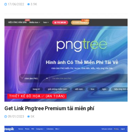
17/06/2022
3.9K
THIẾT KẾ ĐỒ HỌA ✅ (AN TOÀN)
Get Link Pngtree Premium tải miễn phí
09/01/2023
5K