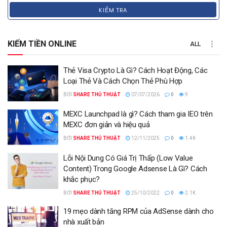
KIỂM TRA
KIẾM TIỀN ONLINE
ALL
Thẻ Visa Crypto Là Gì? Cách Hoạt Động, Các
Loại Thẻ Và Cách Chọn Thẻ Phù Hợp
BỞI
SHARE THỦ THUẬT
07/07/2026
0
9
MEXC Launchpad là gì? Cách tham gia IEO trên
MEXC đơn giản và hiệu quả
BỞI
SHARE THỦ THUẬT
12/11/2025
0
1.4K
Lỗi Nội Dung Có Giá Trị Thấp (Low Value
Content) Trong Google Adsense Là Gì? Cách
khắc phục?
BỞI
SHARE THỦ THUẬT
25/10/2022
0
2.1K
19 mẹo dành tăng RPM của AdSense dành cho
nhà xuất bản