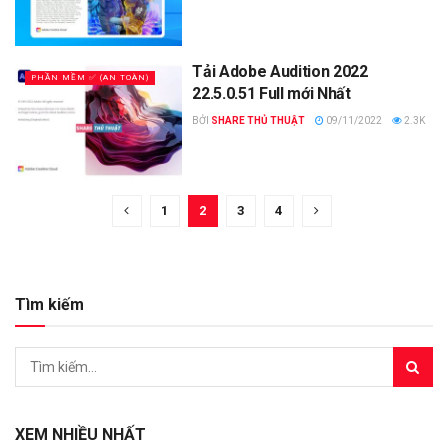
Tải Adobe Audition 2022
PHẦN MỀM ✅ (AN TOÀN)
22.5.0.51 Full mới Nhất
BỞI
SHARE THỦ THUẬT
09/11/2022
2.3K
1
2
3
4
Tìm kiếm
XEM NHIỀU NHẤT