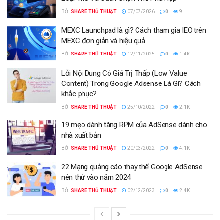
BỞI
SHARE THỦ THUẬT
07/07/2026
0
9
MEXC Launchpad là gì? Cách tham gia IEO trên
MEXC đơn giản và hiệu quả
BỞI
SHARE THỦ THUẬT
12/11/2025
0
1.4K
Lỗi Nội Dung Có Giá Trị Thấp (Low Value
Content) Trong Google Adsense Là Gì? Cách
khắc phục?
BỞI
SHARE THỦ THUẬT
25/10/2022
0
2.1K
19 mẹo dành tăng RPM của AdSense dành cho
nhà xuất bản
BỞI
SHARE THỦ THUẬT
20/03/2022
0
4.1K
22 Mạng quảng cáo thay thế Google AdSense
nên thử vào năm 2024
BỞI
SHARE THỦ THUẬT
02/12/2023
0
2.4K