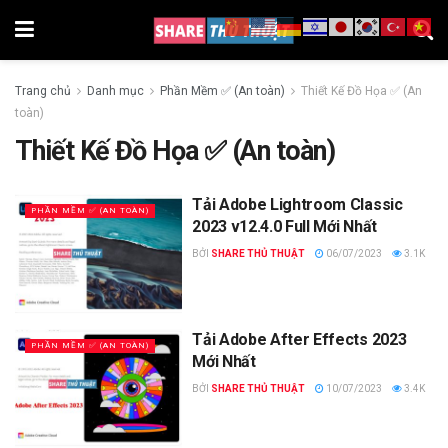
Trang chủ
Danh mục
Phần Mềm ✅ (An toàn)
Thiết Kế Đồ Họa ✅ (An
toàn)
Thiết Kế Đồ Họa ✅ (An toàn)
Tải Adobe Lightroom Classic
PHẦN MỀM ✅ (AN TOÀN)
2023 v12.4.0 Full Mới Nhất
BỞI
SHARE THỦ THUẬT
06/07/2023
3.1K
Tải Adobe After Effects 2023
PHẦN MỀM ✅ (AN TOÀN)
Mới Nhất
BỞI
SHARE THỦ THUẬT
10/07/2023
3.4K