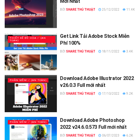
Mới Nhất
BỞI
SHARE THỦ THUẬT
25/12/2022
11.4K
Get Link Tải Adobe Stock Miễn
THIẾT KẾ ĐỒ HỌA ✅ (AN
TOÀN)
Phí 100%
BỞI
SHARE THỦ THUẬT
18/11/2022
3.4K
Download Adobe Illustrator 2022
PHẦN MỀM ✅ (AN TOÀN)
v26.0.3 Full mới nhất
BỞI
SHARE THỦ THUẬT
17/10/2022
9.2K
Download Adobe Photoshop
PHẦN MỀM ✅ (AN TOÀN)
2022 v24.6.0.573 Full mới nhất
BỞI
SHARE THỦ THUẬT
06/07/2023
6.2K