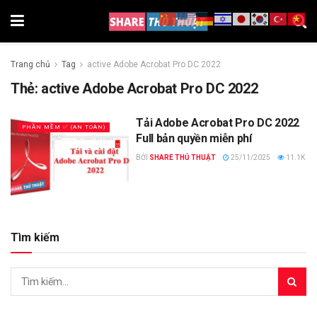
Trang chủ
Tag
active Adobe Acrobat Pro DC 2022
Thẻ:
active Adobe Acrobat Pro DC 2022
Tải Adobe Acrobat Pro DC 2022
PHẦN MỀM ✅ (AN TOÀN)
Full bản quyền miễn phí
BỞI
SHARE THỦ THUẬT
25/11/2025
11.1K
Tìm kiếm