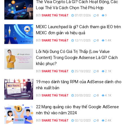
Thẻ Visa Crypto Là Gì? Cách Hoạt Động, Các
Loại Thẻ Và Cách Chọn Thẻ Phù Hợp
BỞI
SHARE THỦ THUẬT
07/07/2026
0
9
MEXC Launchpad là gì? Cách tham gia IEO trên
MEXC đơn giản và hiệu quả
BỞI
SHARE THỦ THUẬT
12/11/2025
0
1.4K
Lỗi Nội Dung Có Giá Trị Thấp (Low Value
Content) Trong Google Adsense Là Gì? Cách
khắc phục?
BỞI
SHARE THỦ THUẬT
25/10/2022
0
2.1K
19 mẹo dành tăng RPM của AdSense dành cho
nhà xuất bản
BỞI
SHARE THỦ THUẬT
20/03/2022
0
4.1K
22 Mạng quảng cáo thay thế Google AdSense
nên thử vào năm 2024
BỞI
SHARE THỦ THUẬT
02/12/2023
0
2.4K