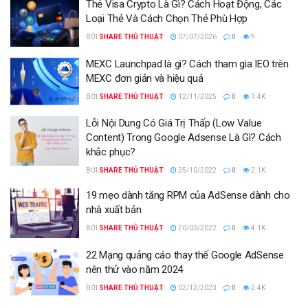
Thẻ Visa Crypto Là Gì? Cách Hoạt Động, Các
Loại Thẻ Và Cách Chọn Thẻ Phù Hợp
BỞI
SHARE THỦ THUẬT
07/07/2026
0
9
MEXC Launchpad là gì? Cách tham gia IEO trên
MEXC đơn giản và hiệu quả
BỞI
SHARE THỦ THUẬT
12/11/2025
0
1.4K
Lỗi Nội Dung Có Giá Trị Thấp (Low Value
Content) Trong Google Adsense Là Gì? Cách
khắc phục?
BỞI
SHARE THỦ THUẬT
25/10/2022
0
2.1K
19 mẹo dành tăng RPM của AdSense dành cho
nhà xuất bản
BỞI
SHARE THỦ THUẬT
20/03/2022
0
4.1K
22 Mạng quảng cáo thay thế Google AdSense
nên thử vào năm 2024
BỞI
SHARE THỦ THUẬT
02/12/2023
0
2.4K