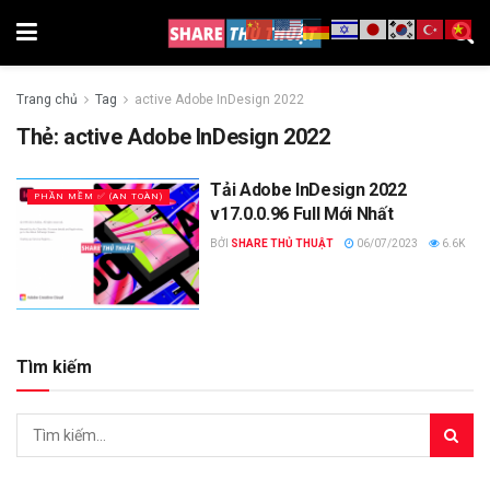
Trang chủ
Tag
active Adobe InDesign 2022
Thẻ:
active Adobe InDesign 2022
Tải Adobe InDesign 2022
PHẦN MỀM ✅ (AN TOÀN)
v17.0.0.96 Full Mới Nhất
BỞI
SHARE THỦ THUẬT
06/07/2023
6.6K
Tìm kiếm