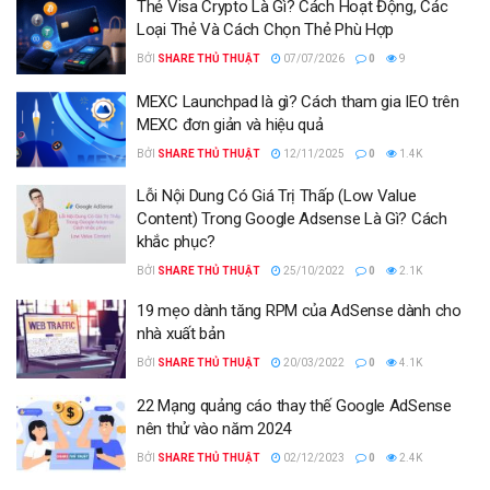
Thẻ Visa Crypto Là Gì? Cách Hoạt Động, Các
Loại Thẻ Và Cách Chọn Thẻ Phù Hợp
BỞI
SHARE THỦ THUẬT
07/07/2026
0
9
MEXC Launchpad là gì? Cách tham gia IEO trên
MEXC đơn giản và hiệu quả
BỞI
SHARE THỦ THUẬT
12/11/2025
0
1.4K
Lỗi Nội Dung Có Giá Trị Thấp (Low Value
Content) Trong Google Adsense Là Gì? Cách
khắc phục?
BỞI
SHARE THỦ THUẬT
25/10/2022
0
2.1K
19 mẹo dành tăng RPM của AdSense dành cho
nhà xuất bản
BỞI
SHARE THỦ THUẬT
20/03/2022
0
4.1K
22 Mạng quảng cáo thay thế Google AdSense
nên thử vào năm 2024
BỞI
SHARE THỦ THUẬT
02/12/2023
0
2.4K