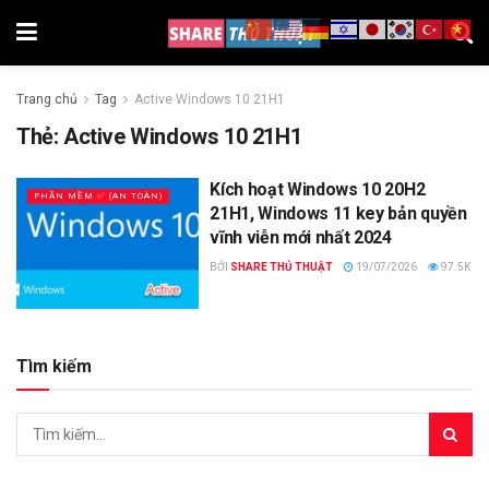
Trang chủ
Tag
Active Windows 10 21H1
Thẻ:
Active Windows 10 21H1
Kích hoạt Windows 10 20H2
PHẦN MỀM ✅ (AN TOÀN)
21H1, Windows 11 key bản quyền
vĩnh viễn mới nhất 2024
BỞI
SHARE THỦ THUẬT
19/07/2026
97.5K
Tìm kiếm