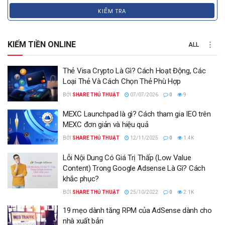
KIỂM TRA
KIẾM TIỀN ONLINE
ALL
Thẻ Visa Crypto Là Gì? Cách Hoạt Động, Các
Loại Thẻ Và Cách Chọn Thẻ Phù Hợp
BỞI
SHARE THỦ THUẬT
07/07/2026
0
9
MEXC Launchpad là gì? Cách tham gia IEO trên
MEXC đơn giản và hiệu quả
BỞI
SHARE THỦ THUẬT
12/11/2025
0
1.4K
Lỗi Nội Dung Có Giá Trị Thấp (Low Value
Content) Trong Google Adsense Là Gì? Cách
khắc phục?
BỞI
SHARE THỦ THUẬT
25/10/2022
0
2.1K
19 mẹo dành tăng RPM của AdSense dành cho
nhà xuất bản