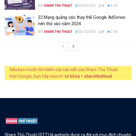
BỞI
SHARE THỦ THUẬT
20/03/2022
0
4.1K
22 Mạng quảng cáo thay thế Google AdSense
nên thử vào năm 2024
BỞI
SHARE THỦ THUẬT
02/12/2023
0
2.4K
Nếu bạn muốn tìm kiếm các bài viết của Share Thủ Thuật
trên Google, bạn hãy search:
từ khóa
+
sharethuthuat
Share Thủ Thuật (STT) là website được ra đời với mục đích chuyên