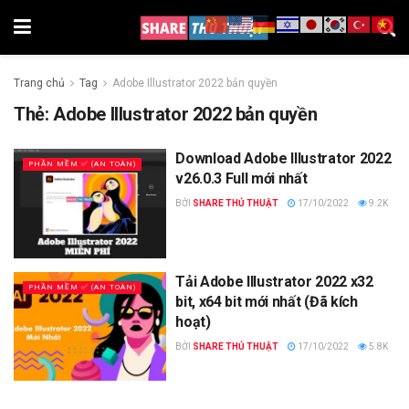
Trang chủ
Tag
Adobe Illustrator 2022 bản quyền
Thẻ:
Adobe Illustrator 2022 bản quyền
Download Adobe Illustrator 2022
PHẦN MỀM ✅ (AN TOÀN)
v26.0.3 Full mới nhất
BỞI
SHARE THỦ THUẬT
17/10/2022
9.2K
Tải Adobe Illustrator 2022 x32
PHẦN MỀM ✅ (AN TOÀN)
bit, x64 bit mới nhất (Đã kích
hoạt)
BỞI
SHARE THỦ THUẬT
17/10/2022
5.8K