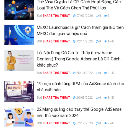
Thẻ Visa Crypto Là Gì? Cách Hoạt Động, Các
Loại Thẻ Và Cách Chọn Thẻ Phù Hợp
BỞI
SHARE THỦ THUẬT
07/07/2026
0
9
MEXC Launchpad là gì? Cách tham gia IEO trên
MEXC đơn giản và hiệu quả
BỞI
SHARE THỦ THUẬT
12/11/2025
0
1.4K
Lỗi Nội Dung Có Giá Trị Thấp (Low Value
Content) Trong Google Adsense Là Gì? Cách
khắc phục?
BỞI
SHARE THỦ THUẬT
25/10/2022
0
2.1K
19 mẹo dành tăng RPM của AdSense dành cho
nhà xuất bản
BỞI
SHARE THỦ THUẬT
20/03/2022
0
4.1K
22 Mạng quảng cáo thay thế Google AdSense
nên thử vào năm 2024
BỞI
SHARE THỦ THUẬT
02/12/2023
0
2.4K