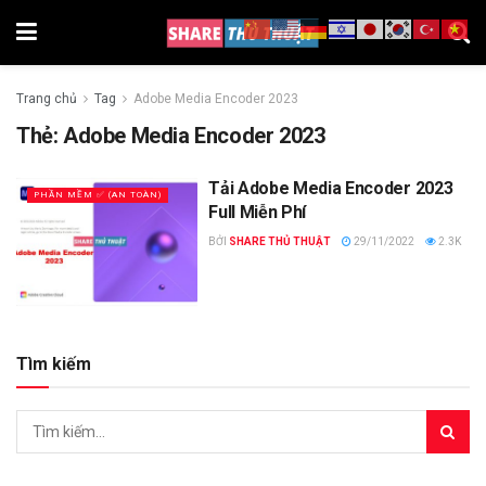
Trang chủ
Tag
Adobe Media Encoder 2023
Thẻ:
Adobe Media Encoder 2023
Tải Adobe Media Encoder 2023
PHẦN MỀM ✅ (AN TOÀN)
Full Miễn Phí
BỞI
SHARE THỦ THUẬT
29/11/2022
2.3K
Tìm kiếm