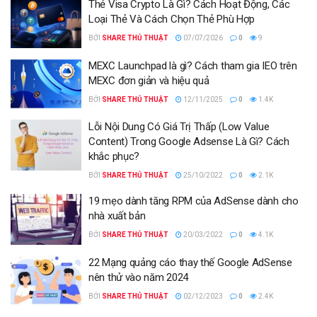
Thẻ Visa Crypto Là Gì? Cách Hoạt Động, Các
Loại Thẻ Và Cách Chọn Thẻ Phù Hợp
BỞI
SHARE THỦ THUẬT
07/07/2026
0
9
MEXC Launchpad là gì? Cách tham gia IEO trên
MEXC đơn giản và hiệu quả
BỞI
SHARE THỦ THUẬT
12/11/2025
0
1.4K
Lỗi Nội Dung Có Giá Trị Thấp (Low Value
Content) Trong Google Adsense Là Gì? Cách
khắc phục?
BỞI
SHARE THỦ THUẬT
25/10/2022
0
2.1K
19 mẹo dành tăng RPM của AdSense dành cho
nhà xuất bản
BỞI
SHARE THỦ THUẬT
20/03/2022
0
4.1K
22 Mạng quảng cáo thay thế Google AdSense
nên thử vào năm 2024
BỞI
SHARE THỦ THUẬT
02/12/2023
0
2.4K