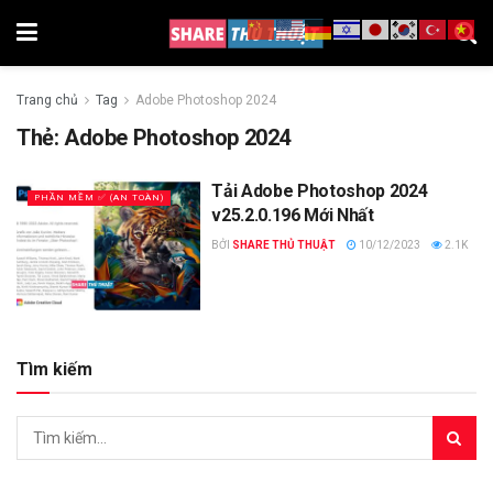
Trang chủ
Tag
Adobe Photoshop 2024
Thẻ:
Adobe Photoshop 2024
Tải Adobe Photoshop 2024
PHẦN MỀM ✅ (AN TOÀN)
v25.2.0.196 Mới Nhất
BỞI
SHARE THỦ THUẬT
10/12/2023
2.1K
Tìm kiếm