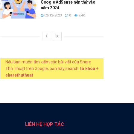
Google AdSense nên thử vào
năm 2024
02/12/2023
0
2.4K
Nếu bạn muốn tìm kiếm các bài viết của Share
Thủ Thuật trên Google, bạn hãy search:
từ khóa
+
sharethuthuat
LIÊN HỆ HỢP TÁC