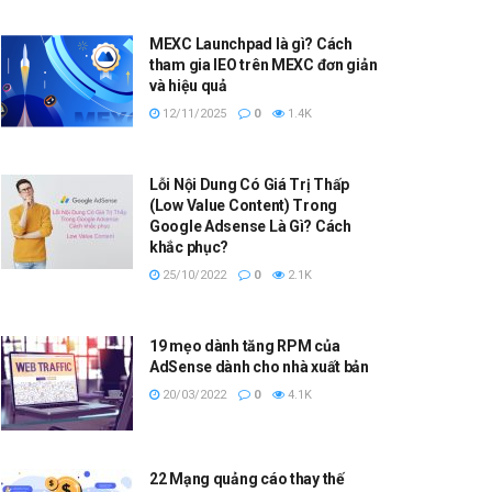
MEXC Launchpad là gì? Cách
tham gia IEO trên MEXC đơn giản
và hiệu quả
12/11/2025
0
1.4K
Lỗi Nội Dung Có Giá Trị Thấp
(Low Value Content) Trong
Google Adsense Là Gì? Cách
khắc phục?
25/10/2022
0
2.1K
19 mẹo dành tăng RPM của
AdSense dành cho nhà xuất bản
20/03/2022
0
4.1K
22 Mạng quảng cáo thay thế