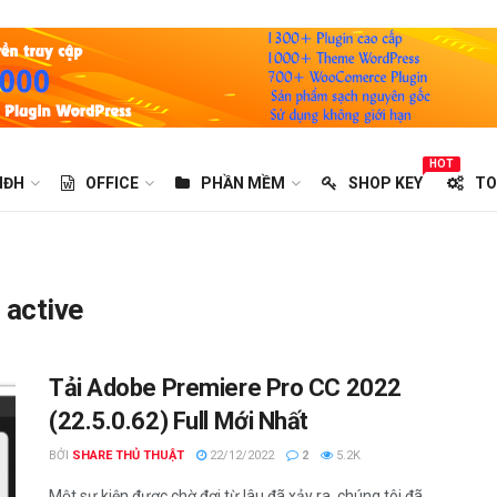
HOT
HĐH
OFFICE
PHẦN MỀM
SHOP KEY
TO
 active
Tải Adobe Premiere Pro CC 2022
(22.5.0.62) Full Mới Nhất
BỞI
SHARE THỦ THUẬT
22/12/2022
2
5.2K
Một sự kiện được chờ đợi từ lâu đã xảy ra, chúng tôi đã