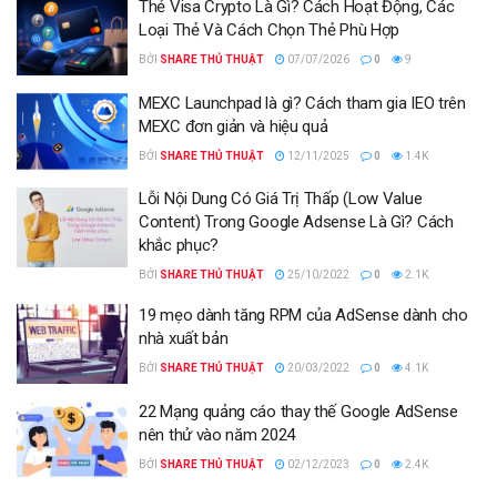
Thẻ Visa Crypto Là Gì? Cách Hoạt Động, Các
Loại Thẻ Và Cách Chọn Thẻ Phù Hợp
BỞI
SHARE THỦ THUẬT
07/07/2026
0
9
MEXC Launchpad là gì? Cách tham gia IEO trên
MEXC đơn giản và hiệu quả
BỞI
SHARE THỦ THUẬT
12/11/2025
0
1.4K
Lỗi Nội Dung Có Giá Trị Thấp (Low Value
Content) Trong Google Adsense Là Gì? Cách
khắc phục?
BỞI
SHARE THỦ THUẬT
25/10/2022
0
2.1K
19 mẹo dành tăng RPM của AdSense dành cho
nhà xuất bản
BỞI
SHARE THỦ THUẬT
20/03/2022
0
4.1K
22 Mạng quảng cáo thay thế Google AdSense
nên thử vào năm 2024
BỞI
SHARE THỦ THUẬT
02/12/2023
0
2.4K