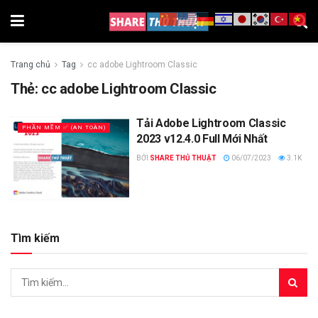
Trang chủ
Tag
cc adobe Lightroom Classic
Thẻ:
cc adobe Lightroom Classic
Tải Adobe Lightroom Classic
PHẦN MỀM ✅ (AN TOÀN)
2023 v12.4.0 Full Mới Nhất
BỞI
SHARE THỦ THUẬT
06/07/2023
3.1K
Tìm kiếm