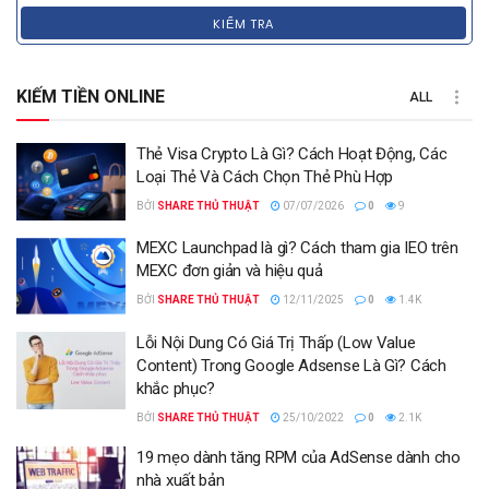
KIỂM TRA
KIẾM TIỀN ONLINE
ALL
Thẻ Visa Crypto Là Gì? Cách Hoạt Động, Các
Loại Thẻ Và Cách Chọn Thẻ Phù Hợp
BỞI
SHARE THỦ THUẬT
07/07/2026
0
9
MEXC Launchpad là gì? Cách tham gia IEO trên
MEXC đơn giản và hiệu quả
BỞI
SHARE THỦ THUẬT
12/11/2025
0
1.4K
Lỗi Nội Dung Có Giá Trị Thấp (Low Value
Content) Trong Google Adsense Là Gì? Cách
khắc phục?
BỞI
SHARE THỦ THUẬT
25/10/2022
0
2.1K
19 mẹo dành tăng RPM của AdSense dành cho
nhà xuất bản