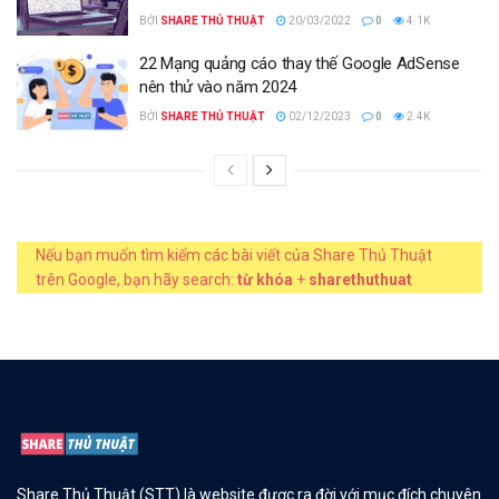
BỞI
SHARE THỦ THUẬT
20/03/2022
0
4.1K
22 Mạng quảng cáo thay thế Google AdSense
nên thử vào năm 2024
BỞI
SHARE THỦ THUẬT
02/12/2023
0
2.4K
Nếu bạn muốn tìm kiếm các bài viết của Share Thủ Thuật
trên Google, bạn hãy search:
từ khóa
+
sharethuthuat
Share Thủ Thuật (STT) là website được ra đời với mục đích chuyên