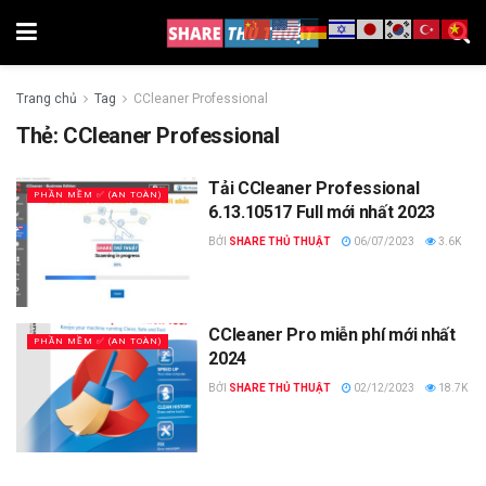
Trang chủ
Tag
CCleaner Professional
Thẻ:
CCleaner Professional
Tải CCleaner Professional
PHẦN MỀM ✅ (AN TOÀN)
6.13.10517 Full mới nhất 2023
BỞI
SHARE THỦ THUẬT
06/07/2023
3.6K
CCleaner Pro miễn phí mới nhất
PHẦN MỀM ✅ (AN TOÀN)
2024
BỞI
SHARE THỦ THUẬT
02/12/2023
18.7K