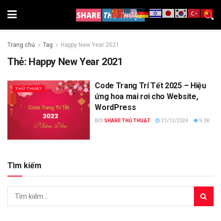
Trang chủ
Tag
Happy New Year 2021
Thẻ:
Happy New Year 2021
Code Trang Trí Tết 2025 – Hiệu
THỦ THUẬT
ứng hoa mai rơi cho Website,
WordPress
BỞI
SHARE THỦ THUẬT
31/12/2024
9.3K
Tìm kiếm