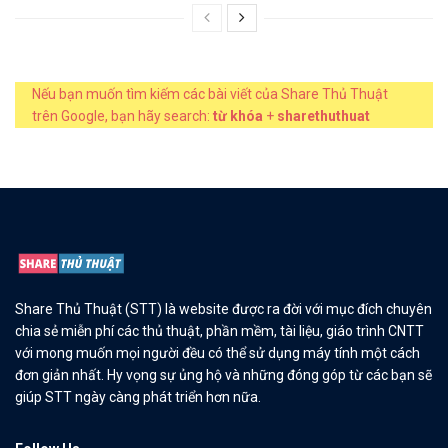
Nếu bạn muốn tìm kiếm các bài viết của Share Thủ Thuật
trên Google, bạn hãy search:
từ khóa
+
sharethuthuat
Share Thủ Thuật (STT) là website được ra đời với mục đích chuyên
chia sẻ miễn phí các thủ thuật, phần mềm, tài liệu, giáo trình CNTT
với mong muốn mọi người đều có thể sử dụng máy tính một cách
đơn giản nhất. Hy vọng sự ủng hộ và những đóng góp từ các bạn sẽ
giúp STT ngày càng phát triển hơn nữa.