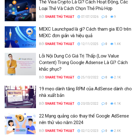
Thẻ Visa Crypto Là Gì? Cách Hoạt Động, Các
Loại Thẻ Và Cách Chọn Thẻ Phù Hợp
BỞI
SHARE THỦ THUẬT
07/07/2026
0
9
MEXC Launchpad là gì? Cách tham gia IEO trên
MEXC đơn giản và hiệu quả
BỞI
SHARE THỦ THUẬT
12/11/2025
0
1.4K
Lỗi Nội Dung Có Giá Trị Thấp (Low Value
Content) Trong Google Adsense Là Gì? Cách
khắc phục?
BỞI
SHARE THỦ THUẬT
25/10/2022
0
2.1K
19 mẹo dành tăng RPM của AdSense dành cho
nhà xuất bản
BỞI
SHARE THỦ THUẬT
20/03/2022
0
4.1K
22 Mạng quảng cáo thay thế Google AdSense
nên thử vào năm 2024
BỞI
SHARE THỦ THUẬT
02/12/2023
0
2.4K