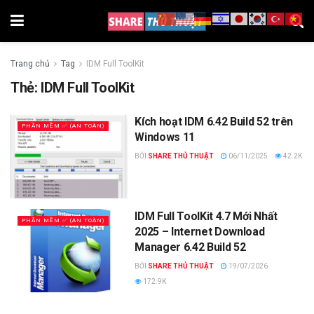
Trang chủ
Tag
IDM Full ToolKit
Thẻ:
IDM Full ToolKit
Kích hoạt IDM 6.42 Build 52 trên
PHẦN MỀM ✅ (AN TOÀN)
Windows 11
BỞI
SHARE THỦ THUẬT
06/11/2025
42.2K
IDM Full ToolKit 4.7 Mới Nhất
PHẦN MỀM ✅ (AN TOÀN)
2025 – Internet Download
Manager 6.42 Build 52
BỞI
SHARE THỦ THUẬT
19/07/2026
172.9K