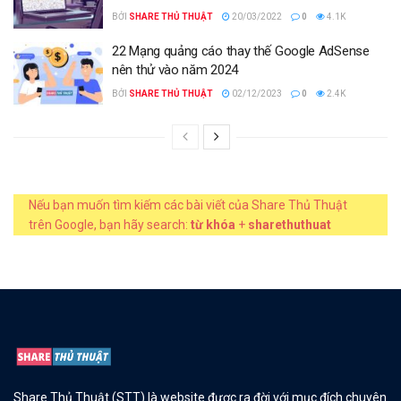
BỞI
SHARE THỦ THUẬT
20/03/2022
0
4.1K
22 Mạng quảng cáo thay thế Google AdSense
nên thử vào năm 2024
BỞI
SHARE THỦ THUẬT
02/12/2023
0
2.4K
Nếu bạn muốn tìm kiếm các bài viết của Share Thủ Thuật
trên Google, bạn hãy search:
từ khóa
+
sharethuthuat
Share Thủ Thuật (STT) là website được ra đời với mục đích chuyên