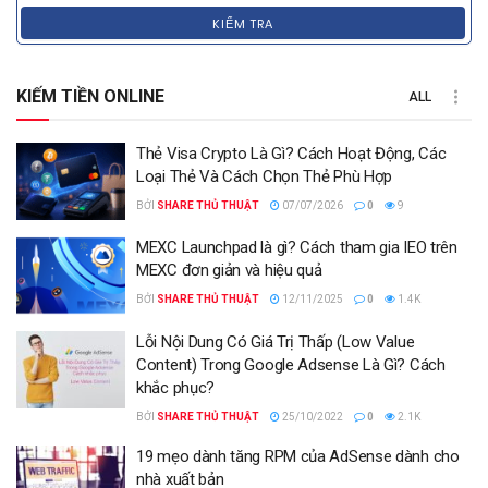
KIỂM TRA
KIẾM TIỀN ONLINE
ALL
Thẻ Visa Crypto Là Gì? Cách Hoạt Động, Các
Loại Thẻ Và Cách Chọn Thẻ Phù Hợp
BỞI
SHARE THỦ THUẬT
07/07/2026
0
9
MEXC Launchpad là gì? Cách tham gia IEO trên
MEXC đơn giản và hiệu quả
BỞI
SHARE THỦ THUẬT
12/11/2025
0
1.4K
Lỗi Nội Dung Có Giá Trị Thấp (Low Value
Content) Trong Google Adsense Là Gì? Cách
khắc phục?
BỞI
SHARE THỦ THUẬT
25/10/2022
0
2.1K
19 mẹo dành tăng RPM của AdSense dành cho
nhà xuất bản