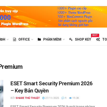
HOT
HĐH
OFFICE
PHẦN MỀM
SHOP KEY
TO
 Premium
ESET Smart Security Premium 2026
– Key Bản Quyền
BỞI
SHARE THỦ THUẬT
27/11/2025
1
19.3K
ESET Smart Security Premium 2026 là một trong những