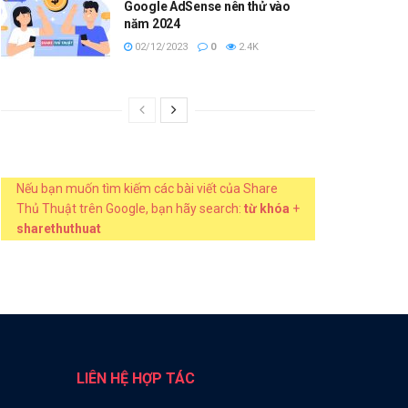
Google AdSense nên thử vào
năm 2024
02/12/2023
0
2.4K
Nếu bạn muốn tìm kiếm các bài viết của Share
Thủ Thuật trên Google, bạn hãy search:
từ khóa
+
sharethuthuat
LIÊN HỆ HỢP TÁC