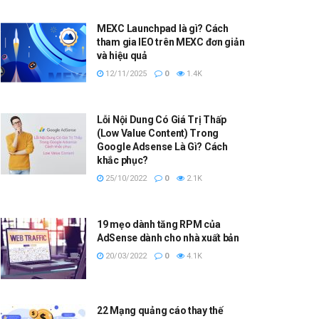
MEXC Launchpad là gì? Cách
tham gia IEO trên MEXC đơn giản
và hiệu quả
12/11/2025
0
1.4K
Lỗi Nội Dung Có Giá Trị Thấp
(Low Value Content) Trong
Google Adsense Là Gì? Cách
khắc phục?
25/10/2022
0
2.1K
19 mẹo dành tăng RPM của
AdSense dành cho nhà xuất bản
20/03/2022
0
4.1K
22 Mạng quảng cáo thay thế